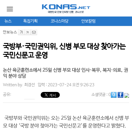
뉴스
특집기획
코나스마당
안보칼럼
안보뉴스
국방부·국민권익위, 신병 부모 대상 찾아가는
국민신문고 운영
논산 육군훈련소에서 25일 신병 부모 대상 인사·복무, 복지·의료, 권
익 분야 상담
Written by.
최경선
입력 : 2023-07-24 오전 9:26:23
공유:
소셜댓글
: 0
국방부와 국민권익위는 오는 25일 논산 육군훈련소에서 신병 부
모 대상 ‘국방 분야 찾아가는 국민신문고’를 운영한다고 밝혔다.