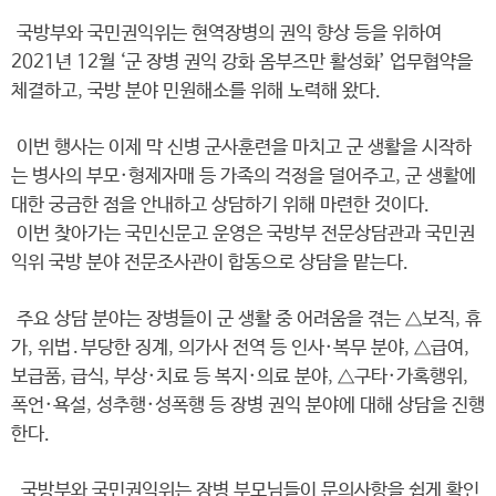
국방부와 국민권익위는 현역장병의 권익 향상 등을 위하여
2021년 12월 ‘군 장병 권익 강화 옴부즈만 활성화’ 업무협약을
체결하고, 국방 분야 민원해소를 위해 노력해 왔다.
이번 행사는 이제 막 신병 군사훈련을 마치고 군 생활을 시작하
는 병사의 부모·형제자매 등 가족의 걱정을 덜어주고, 군 생활에
대한 궁금한 점을 안내하고 상담하기 위해 마련한 것이다.
이번 찾아가는 국민신문고 운영은 국방부 전문상담관과 국민권
익위 국방 분야 전문조사관이 합동으로 상담을 맡는다.
주요 상담 분야는 장병들이 군 생활 중 어려움을 겪는 △보직, 휴
가, 위법․부당한 징계, 의가사 전역 등 인사·복무 분야, △급여,
보급품, 급식, 부상·치료 등 복지·의료 분야, △구타·가혹행위,
폭언·욕설, 성추행·성폭행 등 장병 권익 분야에 대해 상담을 진행
한다.
국방부와 국민권익위는 장병 부모님들이 문의사항을 쉽게 확인