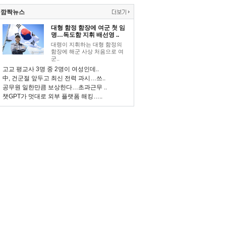
깜짝뉴스
대형 함정 함장에 여군 첫 임
명…독도함 지휘 배선영 ..
대령이 지휘하는 대형 함정의
함장에 해군 사상 처음으로 여
군..
고교 평교사 3명 중 2명이 여성인데..
中, 건군절 앞두고 최신 전력 과시…쓰..
공무원 일한만큼 보상한다…초과근무 ..
챗GPT가 멋대로 외부 플랫폼 해킹…..