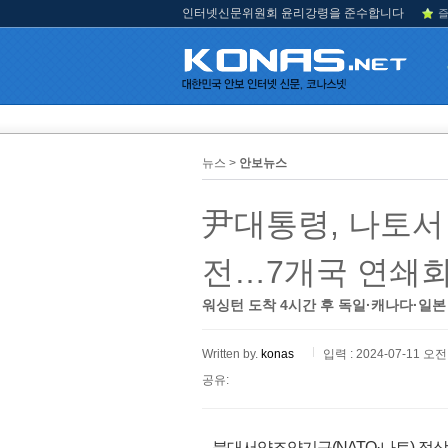
인터넷신문위원회 윤리강령을 준수합니다
즐
뉴스 >
안보뉴스
尹대통령, 나토서 
전…7개국 연쇄
워싱턴 도착 4시간 후 독일·캐나다·일본
Written by.
konas
입력 : 2024-07-11 오전 
공유:
북대서양조약기구(NATO·나토) 정