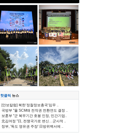
핫클릭
뉴스
[안보칼럼] 북한‘정찰정보총국’임무 ..
국방부 "올 SCM때 전작권 전환연도 결정 ..
보훈부 "군 복무기간 호봉 인정, 민간기업..
北김여정 "日, 전쟁국가로 변신…군사적 ..
정부, '독도 영유권 주장' 日방위백서에 ..