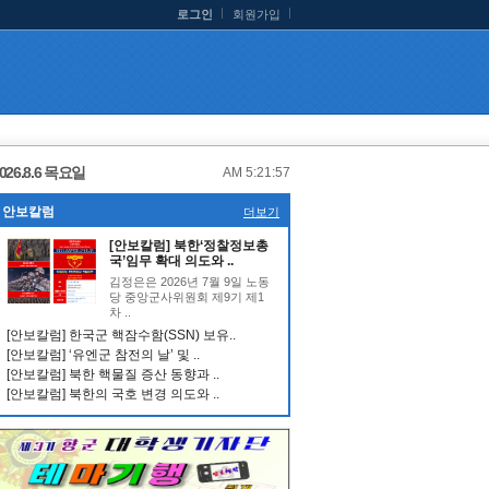
로그인
회원가입
026.8.6 목요일
AM 5:21:58
안보칼럼
더보기
[안보칼럼] 북한‘정찰정보총
국’임무 확대 의도와 ..
김정은은 2026년 7월 9일 노동
당 중앙군사위원회 제9기 제1
차 ..
[안보칼럼] 한국군 핵잠수함(SSN) 보유..
[안보칼럼] ‘유엔군 참전의 날’ 및 ..
[안보칼럼] 북한 핵물질 증산 동향과 ..
[안보칼럼] 북한의 국호 변경 의도와 ..