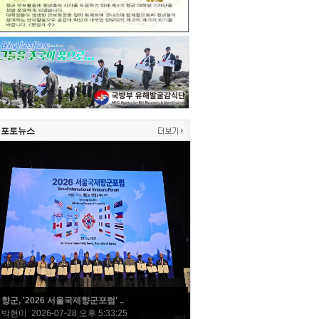
포토뉴스
향군, '2026 서울국제향군포럼' ..
박현미 2026-07-28 오후 5:33:25