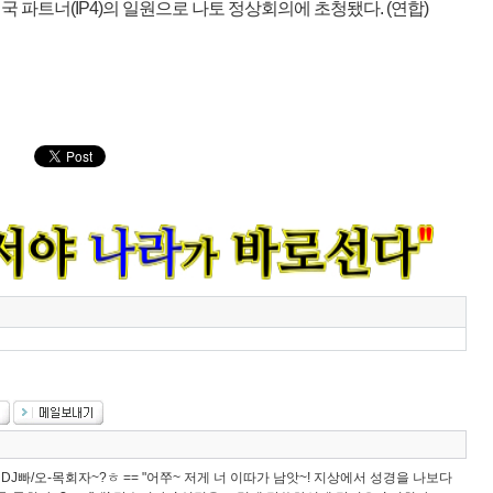
국 파트너(IP4)의 일원으로 나토 정상회의에 초청됐다. (연합)
@ DJ빠/오-목회자~?ㅎ == "어쭈~ 저게 너 이따가 남앗~! 지상에서 성경을 나보다