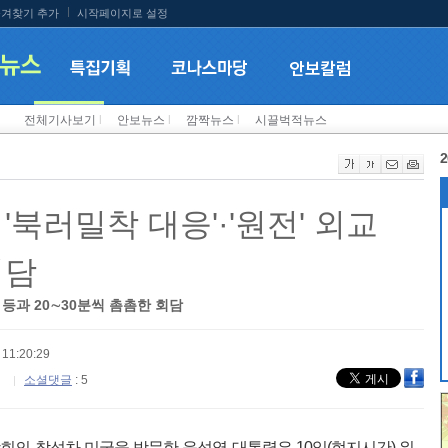
겨찾기 추가
시작페이지로 설정
전체기사보기
l
안보뉴스
l
깜짝뉴스
l
시끌벅적뉴스
2
'북러밀착 대응'·'원전' 외교
회담
 등과 20∼30분씩 촘촘한 회담
11:20:29
소셜댓글
: 5
상회의 참석차 미국을 방문한 윤석열 대통령은 10일(현지시간) 워