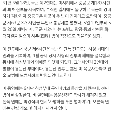
51년 5월 18일, 국군 제2연대는 미사리에서 중공군 제187사단
과 최초 전투를 시작하여, 수적인 열세에도 불구하고 국군이 강력
하게 저항하자 중공군은 이곳이 주 방어 진지라고 오판하여, 중공
군 제63군 3개 사단을 투입해 총공세를 펼쳤다. 5월 19일부터 5
월 20일 새벽까지, 국군 제2연대는 포병과 항공 등의 강력한 화
력지원을 받으며 사주(四周) 방어 작전으로 적을 막아냈다.
이 전투에서 국군 제6사단은 국군의 단독 전투로는 사상 최대의
전과를 기록하며, 4월 공세 당시 사창리 전투의 패배를 설욕함과
동시에 청성부대의 명예를 되찾게 되었다. 그래서인지 2연대의
별칭이 용문산 부대이다. 용문산 전투는 훗날 미 육군사관학교 전
술 교범에 모범사례로 반영되었다고 한다.
비 중앙에는 6사단 청성부대 군인 4명의 동상을 세웠는데, 전면
방어를 상징한다. 비 앞면에는 용문산전투 약사가 새겨져 있고,
왼쪽 면에는 박경식의 헌시‘가평하늘 푸른 별이여’가, 오른쪽 면
에는 건립 개요 및 취지가 새겨져 있다.