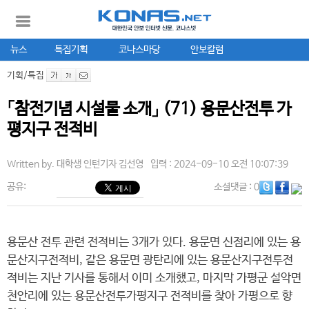
뉴스
특집기획
코나스마당
안보칼럼
기획/특집
「참전기념 시설물 소개」 (71) 용문산전투 가
평지구 전적비
Written by.
대학생 인턴기자 김선영
입력 : 2024-09-10 오전 10:07:39
공유:
소셜댓글
: 0
용문산 전투 관련 전적비는 3개가 있다. 용문면 신점리에 있는 용
문산지구전적비, 같은 용문면 광탄리에 있는 용문산지구전투전
적비는 지난 기사를 통해서 이미 소개했고, 마지막 가평군 설악면
천안리에 있는 용문산전투가평지구 전적비를 찾아 가평으로 향