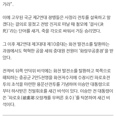
가라”.
이에 고무된 국군 제2연대 장병들은 사창리 전투를 설욕하고 말
겠다는 결의로 뭉쳤고 전방 진지로 떠날 때 철모에 ‘결사(決
死)’라는 단어를 새겨, 죽을 각오로 싸워서 거둔 승리였다.
그 이후 제2연대 제3대대 제10중대는 화천 발전소를 탈환하는
과정에서도 혁혁한 공을 세워 중대원 전원이 ‘화랑무공훈장’을 받
았다.
전적비 뒤쪽 언덕위 비석에는 화천 발전소를 탈환하고 북쪽으로
패퇴하는 중공군 2만5천명을 화천저수지에 수장시킨 파로호전
투의 초석을 마련한 용문산전투를 기념하여 이승만 대통령으로
부터 하사받은 친필휘호를 새긴 비석이 있다. 이승만 전 대통령이
쓴 '파로호(破虜湖:오랑캐를 무찌른 호수)'를 탁본하여 새긴 비
석이다.