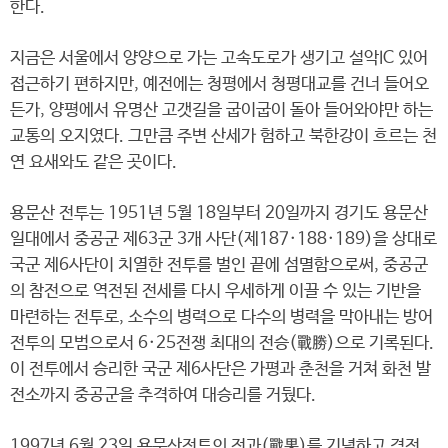
한다.
지금은 서울에서 양양으로 가는 고속도로가 생기고 설악IC 있어
접근하기 편하지만, 예전에는 청평에서 청평대교를 건너 들어오
든가, 양평에서 유명산 고갯길을 굽이굽이 돌아 들어와야만 하는
교통의 오지였다. 그만큼 주변 산세가 험하고 북한강이 흐르는 천
연 요새와도 같은 곳이다.
용문산 전투는 1951년 5월 18일부터 20일까지 경기도 용문산
일대에서 중공군 제63군 3개 사단(제187·188·189)을 상대로
국군 제6사단이 치열한 전투를 벌인 끝에 섬멸함으로써, 중공군
의 참전으로 역전된 전세를 다시 우세하게 이끌 수 있는 기반을
마련하는 전투로, 소수의 병력으로 다수의 병력을 막아내는 방어
전투의 모범으로서 6·25전쟁 최대의 전승(戰勝)으로 기록된다.
이 전투에서 승리한 국군 제6사단은 가평과 춘천을 거쳐 화천 발
전소까지 중공군을 추격하여 대승리를 거뒀다.
1997년 6월 23일 용문산전투의 전과(戰果)를 기념하고 격전