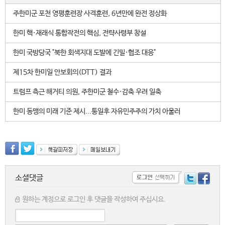
주한미군 포천 영평훈련장 사격훈련, 6년만에 완전 정상화
한미 핵·재래식 통합작전의 핵심, 전략사령부 창설
한미 국방당국 "북한 회색지대 도발에 긴밀·협조 대응"
제15차 한미일 안보회의(DTT) 결과
트럼프 측근 해거티 의원, 주한미군 철수·감축 우려 일축
한미 동맹의 미래 기준 제시...통일후 자유민주주의 가치 아울러
소셜댓글
원하는 계정으로 로그인 후 댓글을 작성하여 주십시요.