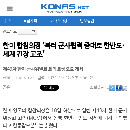
뉴스
특집기획
코나스마당
안보칼럼
안보뉴스
한미 합참의장 "북러 군사협력 증대로 한반도·
세계 긴장 고조"
제49차 한미 군사위원회 회의 화상으로 개최
Written by.
konas
입력 : 2024-10-18 오후 2:56:33
공유:
소셜댓글
: 0
한미 양국의 합참의장은 18일 화상으로 열린 제49차 한미 군사
위원회 회의(MCM)에서 동맹 현안과 안보 정세에 대해 논의했
다고 합동참모본부는 밝혔다.