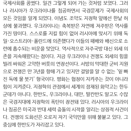
국제사회를 꿈꿨다. 일견 그렇게 되어 가는 것처럼 보였다. 그러
나 러시아가 우크라이나를 침공하면서 국경문제가 국제사회의
모든 것임을 알게 되었다. 이념도 조약도 지정학 앞에선 한낱 허
상에 불과했다. 우크라이나는 축복받은 자연에 저주받은 역사를
가진 땅이다. 스스로를 지킬 힘이 없어 러시아에 맞서기 위해 독
일·오스트리아·폴란드에 의존했다가 이들의 패배와 배신으로 소
련에 흡수되는 비운을 맞았다. 역사적으로 자주국방 대신 외세 의
존을 지속해왔다는 점이다. 지금 우크라이나 전쟁도 외세의 힘을
빌려 싸워온 고약한 버릇의 연장선이다. 서방의 막대한 군비 지원
으로 전쟁은 만 3년을 향해 가고 있지만 결말을 알 수 없는 '밑 빠
진 독에 물 붓기' 형국이다. 평화는 협정이 지켜주는 것이 아니라
힘이 지켜준다. 지정학의 관점에서 세계의 잠재된 화약고는 한두
군데가 아니다. 한반도, 우크라이나, 대만, 발칸반도 말고도 수많
은 국경지대에 지정학의 폭탄이 장전돼 있다. 러시아의 우크라이
나 침공은 미국과 반대 세력 충돌의 시작을 알리는 상징적 사건이
다. 전쟁의 도화선은 오로지 자기 국익만을 위해 불붙고 있다. 그
중심에 한반도가 자리잡고 있다.