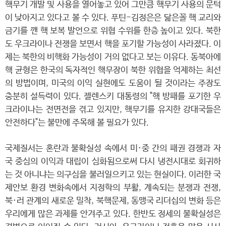
핵무기 개발 및 사용을 열어놓고 있어 그만큼 핵무기 사용의 문턱
이 낮아지고 있다고 볼 수 있다. 푸틴-김정은은 닮은꼴 핵 교리와
금기를 깬 핵 보복 발언으로 위협 수위를 한층 높이고 있다. 북한
도 우크라이나 전쟁을 보면서 핵을 포기할 가능성이 사라졌다. 이
제는 북한의 비핵화 가능성이 거의 없다고 보는 이유다. 동북아에
핵 균형은 한국의 독자적인 핵무장이 북한 위협을 억제하는 최선
의 방법이며, 미국의 이익 실현에도 도움이 될 것이라는 주장도
충분히 설득력이 있다. 젤렌스키 대통령의 "핵 방패를 포기한 우
크라이나는 전면전을 겪고 있지만, 핵무기를 유지한 강대국들은
안전하다"는 불만에 주목해 볼 필요가 있다.
국제질서는 혼란과 불확실성 속에서 미·중 간의 패권 경쟁과 자
국 중심의 이익과 대립이 심화됨으로써 다시 냉전시대로 회귀하
는 것 아니냐는 의구심을 불러일으키고 있는 현실이다. 이러한 국
제안보 환경 변화속에서 지정학의 부활, 계속되는 분쟁과 전쟁,
북·러 관계의 새로운 밀착, 북핵문제, 동맹국 리더십의 변화 등은
우리에게 많은 과제를 안겨주고 있다. 한반도 정세의 불확실성은