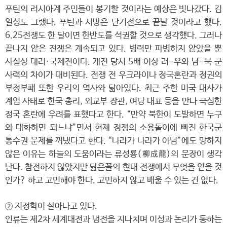
푸틴의 러시아계 주민들이 봉기할 것이라는 예상은 빗나갔다. 김
일성도 그랬다. 푸틴과 서방은 단기전으로 끝날 것이라고 했다.
6.25전쟁도 한 달이면 한반도를 석권할 것으로 생각했다. 그러나
끝나지 않은 전쟁은 계속되고 있다. 병력만 파병하지 않았을 뿐
사실상 대리·국제전이다. 개전 당시 5배 이상 러-우와 남-북 군
사력의 차이가 대비된다. 전쟁 전 우크라이나 정국혼란과 정권의
부정부패 또한 우리의 역사와 닮아있다. 최근 주한 미국 대사가
계엄 사태로 한국 총리, 외교부 장관, 여당 대표 등을 만나 극심한
정국 혼란에 우려를 표했다고 한다. “만약 북한이 도발하면 누구
와 대화하면 되느냐”면서 현재 정쟁의 소용돌이에 빠진 한국군
통수권 문제를 꺼냈다고 한다. “나라가 나라가 아님”에도 망하지
않은 이유는 하늘의 도움이라는 류성룡(柳成龍)의 문장이 생각
난다. 참전하지 않았지만 닮은꼴의 현대 전쟁에서 무엇을 얻을 것
인가? 하고 고민해야 한다. 고민하지 않고 배울 수 있는 건 없다.
② 지정학이 살아나고 있다.
인류는 제2차 세계대전과 냉전을 지나치며 이성과 논리가 통하는