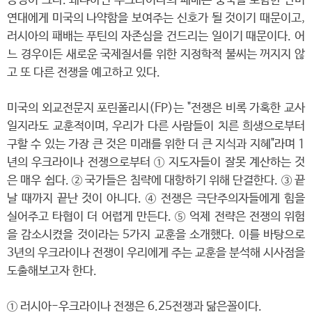
능성이 크다. 왜냐하면 우크라이나의 패배는 중국을 포함한 반미
연대에게 미국의 나약함을 보여주는 신호가 될 것이기 때문이고,
러시아의 패배는 푸틴의 자존심을 건드리는 일이기 때문이다. 어
느 경우이든 새로운 국제질서를 위한 지정학적 불씨는 꺼지지 않
고 또 다른 전쟁을 예고하고 있다.
미국의 외교전문지 포린폴리시(FP)는 "전쟁은 비록 가혹한 교사
일지라도 교훈적이며, 우리가 다른 사람들이 치른 희생으로부터
구할 수 있는 가장 큰 것은 미래를 위한 더 큰 지식과 지혜"라며 1
년의 우크라이나 전쟁으로부터 ① 지도자들이 잘못 계산하는 것
은 매우 쉽다. ② 국가들은 침략에 대항하기 위해 단결한다. ③ 끝
날 때까지 끝난 것이 아니다. ④ 전쟁은 극단주의자들에게 힘을
실어주고 타협이 더 어렵게 만든다. ⑤ 억제 전략은 전쟁의 위험
을 감소시켰을 것이라는 5가지 교훈을 소개했다. 이를 바탕으로
3년의 우크라이나 전쟁이 우리에게 주는 교훈을 분석해 시사점을
도출해보고자 한다.
① 러시아-우크라이나 전쟁은 6.25전쟁과 닮은꼴이다.