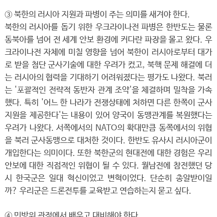
③ 북한의 러시아 지원과 파병이 주는 의미를 새겨야 한다.
북한의 러시아를 돕기 위한 우크라이나전 파병은 한반도는 물론
동북아를 넘어 전 세계 안보 환경에 커다란 파장을 몰고 왔다. 우
크라이나전 자체에 미칠 영향을 넘어 북한이 러시아로부터 대가
로 받을 첨단 군사기술에 대한 우려가 컸고, 북핵 문제 해결에 더
는 러시아의 협력을 기대하기 어려워졌다는 평가도 나왔다. 북러
는 '포괄적인 전략적 동반자 관계 조약'을 체결하며 밀착을 가속
했다. 특히 '어느 한 나라가 전쟁상태에 처하면 다른 한쪽이 군사
지원을 제공한다'는 내용이 있어 양국이 동맹관계를 복원했다는
우려가 나왔다. 서쪽에서의 NATO의 확대만큼 동쪽에서의 위협
을 북러 군사동맹으로 대처한 것이다. 한반도 유사시 러시아군이
개입한다는 의미이다. 또한 북한군의 현대전에 대한 경험은 우리
안보에 대한 직접적인 위협이 될 수 있다. 월남전에 참전했던 당
시 한국군은 일대 혁신이었고 변혁이었다. 단순히 총알받이일
까? 우리군은 드론전투를 교육받고 연습하는지 묻고 싶다.
④ 민방위 관점에서 배우고 대비해야 한다.