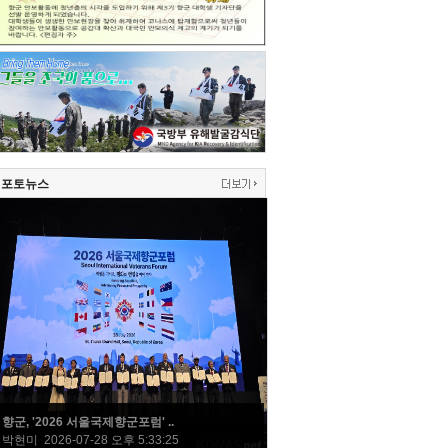
포토뉴스
향군, '2026 서울국제향군포럼' ..
박현미 2026-07-28 오후 5:33:25