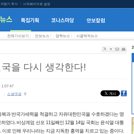
겨찾기 추가
시작페이지로 설정
전체기사보기
l
안보뉴스
l
깜짝뉴스
l
시끌벅적뉴스
2
민국을 다시 생각한다!
 1:07:47
소셜댓글
: 0
령은 종북과 반국가세력을 척결하고 자유대한민국을 수호하겠다는 명
였다. 비상계엄 선포 11일째인 12월 14일 국회는 윤석열 대통
 이로 인해 우리나라는 지금 지독한 홍역을 치르고 있는 중이다.