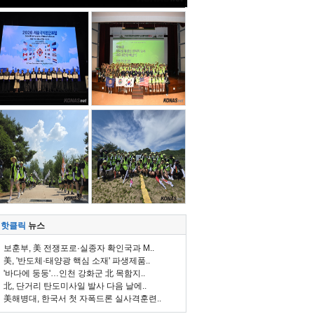
핫클릭
뉴스
보훈부, 美 전쟁포로·실종자 확인국과 M..
美, '반도체·태양광 핵심 소재' 파생제품..
'바다에 둥둥'…인천 강화군 北 목함지..
北, 단거리 탄도미사일 발사 다음 날에..
美해병대, 한국서 첫 자폭드론 실사격훈련..