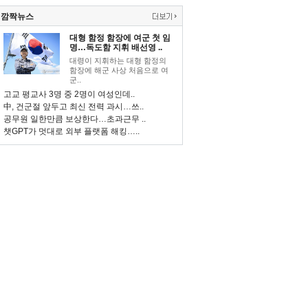
깜짝뉴스
대형 함정 함장에 여군 첫 임
명…독도함 지휘 배선영 ..
대령이 지휘하는 대형 함정의
함장에 해군 사상 처음으로 여
군..
고교 평교사 3명 중 2명이 여성인데..
中, 건군절 앞두고 최신 전력 과시…쓰..
공무원 일한만큼 보상한다…초과근무 ..
챗GPT가 멋대로 외부 플랫폼 해킹…..