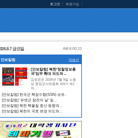
로그인
회원가입
026.8.7 금요일
AM 8:00:23
안보칼럼
더보기
[안보칼럼] 북한‘정찰정보총
국’임무 확대 의도와 ..
김정은은 2026년 7월 9일 노동
당 중앙군사위원회 제9기 제1
차 ..
[안보칼럼] 한국군 핵잠수함(SSN) 보유..
[안보칼럼] ‘유엔군 참전의 날’ 및 ..
[안보칼럼] 북한 핵물질 증산 동향과 ..
[안보칼럼] 북한의 국호 변경 의도와 ..