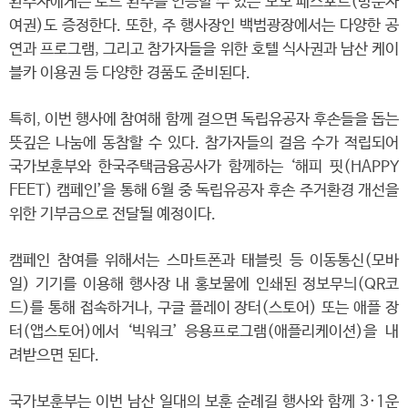
완주자에게는 로드 완주를 인증할 수 있는 보보 패스포트(방문자
여권)도 증정한다. 또한, 주 행사장인 백범광장에서는 다양한 공
연과 프로그램, 그리고 참가자들을 위한 호텔 식사권과 남산 케이
블카 이용권 등 다양한 경품도 준비된다.
특히, 이번 행사에 참여해 함께 걸으면 독립유공자 후손들을 돕는
뜻깊은 나눔에 동참할 수 있다. 참가자들의 걸음 수가 적립되어
국가보훈부와 한국주택금융공사가 함께하는 ‘해피 핏(HAPPY
FEET) 캠페인’을 통해 6월 중 독립유공자 후손 주거환경 개선을
위한 기부금으로 전달될 예정이다.
캠페인 참여를 위해서는 스마트폰과 태블릿 등 이동통신(모바
일) 기기를 이용해 행사장 내 홍보물에 인쇄된 정보무늬(QR코
드)를 통해 접속하거나, 구글 플레이 장터(스토어) 또는 애플 장
터(앱스토어)에서 ‘빅워크’ 응용프로그램(애플리케이션)을 내
려받으면 된다.
국가보훈부는 이번 남산 일대의 보훈 순례길 행사와 함께 3·1운