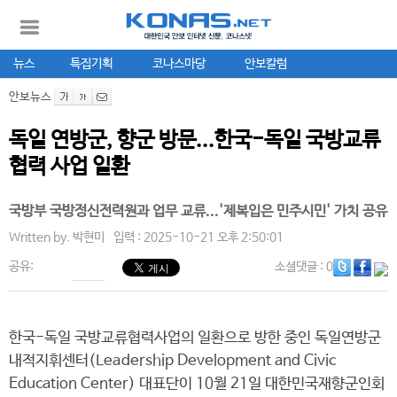
뉴스
특집기획
코나스마당
안보칼럼
안보뉴스
독일 연방군, 향군 방문...한국-독일 국방교류
협력 사업 일환
국방부 국방정신전력원과 업무 교류...'제복입은 민주시민' 가치 공유
Written by.
박현미
입력 : 2025-10-21 오후 2:50:01
공유:
소셜댓글
: 0
한국-독일 국방교류협력사업의 일환으로 방한 중인 독일연방군
내적지휘센터(Leadership Development and Civic
Education Center) 대표단이 10월 21일 대한민국재향군인회