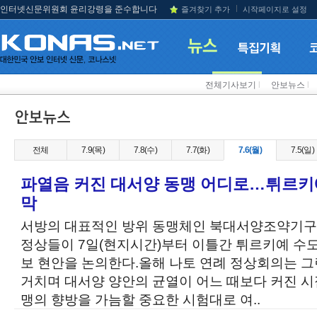
인터넷신문위원회 윤리강령을 준수합니다
즐겨찾기 추가
시작페이지로 설정
전체기사보기
l
안보뉴스
l
전체
7.9(목)
7.8(수)
7.7(화)
7.6(월)
7.5(일)
파열음 커진 대서양 동맹 어디로…튀르키
막
서방의 대표적인 방위 동맹체인 북대서양조약기구(N
정상들이 7일(현지시간)부터 이틀간 튀르키예 수도
보 현안을 논의한다.올해 나토 연례 정상회의는 
거치며 대서양 양안의 균열이 어느 때보다 커진 시
맹의 향방을 가늠할 중요한 시험대로 여..