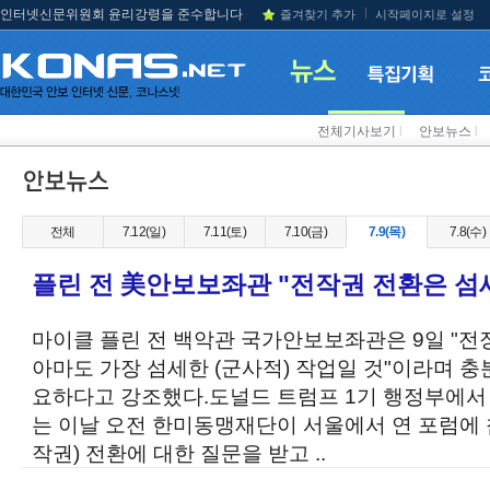
인터넷신문위원회 윤리강령을 준수합니다
즐겨찾기 추가
시작페이지로 설정
전체기사보기
l
안보뉴스
l
전체
7.12(일)
7.11(토)
7.10(금)
7.9(목)
7.8(수)
플린 전 美안보보좌관 "전작권 전환은 섬
마이클 플린 전 백악관 국가안보보좌관은 9일 "
아마도 가장 섬세한 (군사적) 작업일 것"이라며 충
요하다고 강조했다.도널드 트럼프 1기 행정부에서
는 이날 오전 한미동맹재단이 서울에서 연 포럼에
작권) 전환에 대한 질문을 받고 ..