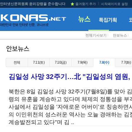
인터넷신문위원회 윤리강령을 준수합니다
즐겨찾기 추가
시작페이지로 설정
전체기사보기
l
안보뉴스
l
전체
7.11(토)
7.10(금)
7.9(목)
7.8(수)
7.7(화)
김일성 사망 32주기…北 "김일성의 염원,
북한은 8일 김일성 사망 32주기(7월8일)를 맞아
령의 유훈을 계승하고 있다며 체제의 정통성을 부
사설에서 김일성을 '자애로운 어버이'로 칭송하면
의 이민위천의 성스러운 역사는 오늘 경애하는 
계승발전되고 있다"며 김 ..