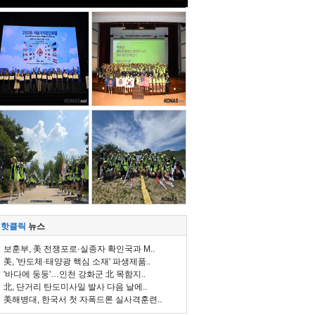
핫클릭
뉴스
보훈부, 美 전쟁포로·실종자 확인국과 M..
美, '반도체·태양광 핵심 소재' 파생제품..
'바다에 둥둥'…인천 강화군 北 목함지..
北, 단거리 탄도미사일 발사 다음 날에..
美해병대, 한국서 첫 자폭드론 실사격훈련..