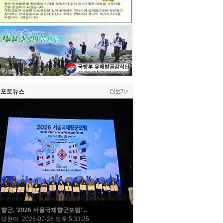
포토뉴스
향군, '2026 서울국제향군포럼' ..
박현미 2026-07-28 오후 5:33:25