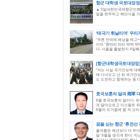
향군 대학생 국토대장정, 
▲ 5일대한민국재향군인회가
일을 완주하고 해단식을 가졌
‘태극기 휘날리며’ 우리
“푸른 언덕에 배낭을 메고
이어 “쿵따리 따리 딱딱 
다. 서울을 출발한지 4일째,.
[향군대학생국토대장정]
"저는 사실 국가안보에 대
에 다녀오고 난 뒤 국가안
도 도전하고 함께하는 동기들
호국보훈의 달과 鄕軍 
6월 호국보훈의 달이다. 
게 달아오르고 아스팔트 위
6월의 뜨거움에 몸 져 꼬리
꿈을 싣는 향군 ‘휴전선
올여름은 예년보다 더 무더
달’ 6월을 생각게 한다.