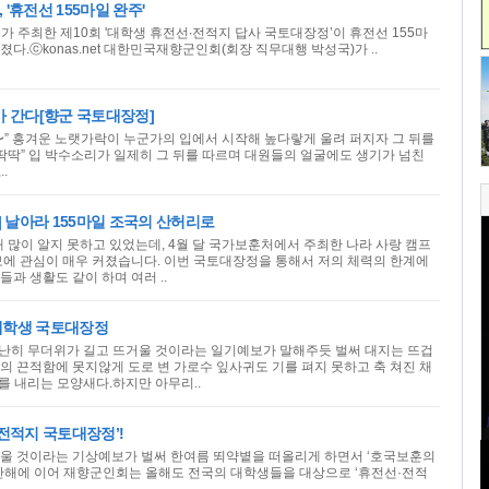
'휴전선 155마일 완주'
 주최한 제10회 '대학생 휴전선∙전적지 답사 국토대장정’이 휴전선 155마
다.ⓒkonas.net 대한민국재향군인회(회장 직무대행 박성국)가 ..
가 간다[향군 국토대장정]
〜” 흥겨운 노랫가락이 누군가의 입에서 시작해 높다랗게 울려 퍼지자 그 뒤를
딱딱딱” 입 박수소리가 일제히 그 뒤를 따르며 대원들의 얼굴에도 생기가 넘친
.
 날아라 155마일 조국의 산허리로
해 많이 알지 못하고 있었는데, 4월 달 국가보훈처에서 주최한 나라 사랑 캠프
보에 관심이 매우 커졌습니다. 이번 국토대장정을 통해서 저의 체력의 한계에
과 생활도 같이 하며 여러 ..
대학생 국토대장정
유난히 무더위가 길고 뜨거울 것이라는 일기예보가 말해주듯 벌써 대지는 뜨겁
의 끈적함에 못지않게 도로 변 가로수 잎사귀도 기를 펴지 못하고 축 쳐진 채
를 내리는 모양새다.하지만 아무리..
 전적지 국토대장정’!
울 것이라는 기상예보가 벌써 한여름 뙤약볕을 떠올리게 하면서 ‘호국보훈의
 지난해에 이어 재향군인회는 올해도 전국의 대학생들을 대상으로 ‘휴전선·전적