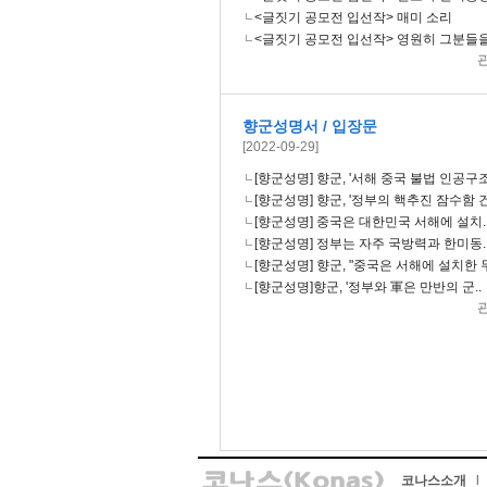
<글짓기 공모전 입선작> 매미 소리
<글짓기 공모전 입선작> 영원히 그분들을
향군성명서 / 입장문
[2022-09-29]
[향군성명] 향군, '서해 중국 불법 인공구조
[향군성명] 향군, '정부의 핵추진 잠수함 건
[향군성명] 중국은 대한민국 서해에 설치.
[향군성명] 정부는 자주 국방력과 한미동.
[향군성명] 향군, "중국은 서해에 설치한 무
[향군성명]향군, '정부와 軍은 만반의 군..
코나스소개
l