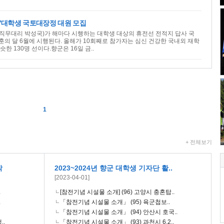
!’대학생 국토대장정 대원 모집
무대리 박성국)가 해마다 시행하는 대학생 대상의 휴전선 전적지 답사 국
의 달 6월에 시행된다. 올해가 10회째로 참가자는 심신 건강한 국내외 재학
한 130명 선이다.향군은 16일 금..
1
+ 전체보기
작
2023~2024년 향군 대학생 기자단 활..
[2023-04-01]
.
[참전기념 시설물 소개] (96) 고양시 충혼탑..
.
「참전기념 시설물 소개」 (95) 육군첩보..
「참전기념 시설물 소개」 (94) 안산시 호국..
..
「참전기념 시설물 소개」 (93) 과천시 6.2..