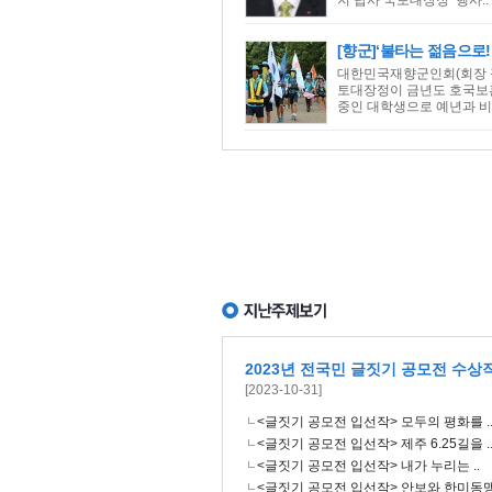
지 답사 국토대장정’ 행사..
[향군]‘불타는 젊음으로
대한민국재향군인회(회장 직
토대장정이 금년도 호국보훈
중인 대학생으로 예년과 비슷
2023년 전국민 글짓기 공모전 수상
[2023-10-31]
<글짓기 공모전 입선작> 모두의 평화를 .
<글짓기 공모전 입선작> 제주 6.25길을 .
<글짓기 공모전 입선작> 내가 누리는 ..
<글짓기 공모전 입선작> 안보와 한미동맹