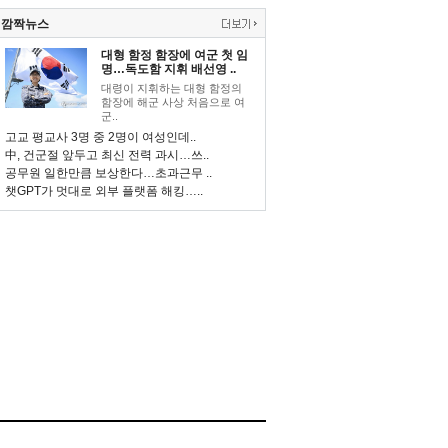
깜짝뉴스
대형 함정 함장에 여군 첫 임
명…독도함 지휘 배선영 ..
대령이 지휘하는 대형 함정의
함장에 해군 사상 처음으로 여
군..
고교 평교사 3명 중 2명이 여성인데..
中, 건군절 앞두고 최신 전력 과시…쓰..
공무원 일한만큼 보상한다…초과근무 ..
챗GPT가 멋대로 외부 플랫폼 해킹…..