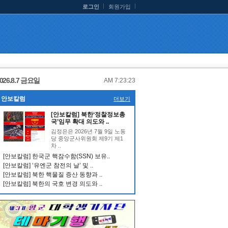
로그인
회원가입
026.8.7 금요일
AM 7:23:23
안보칼럼
더보기
[안보칼럼] 북한‘정찰정보총
국’임무 확대 의도와 ..
김정은은 2026년 7월 9일 노동
당 중앙군사위원회 제9기 제1
차 ..
[안보칼럼] 한국군 핵잠수함(SSN) 보유..
[안보칼럼] ‘유엔군 참전의 날’ 및 ..
[안보칼럼] 북한 핵물질 증산 동향과 ..
[안보칼럼] 북한의 국호 변경 의도와 ..