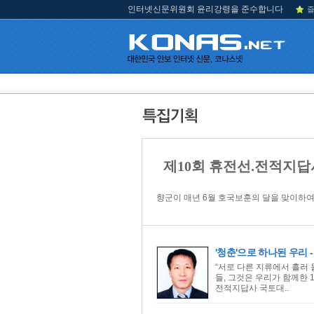
인터넷신문위원회 윤리강령을 준수합니다
즐
제10회 휴전선.전적지
향군이 매년 6월 호국보훈의 달을 맞이하여
'청춘'으로 하나된 우리 
“서로 다른 지류에서 흘러
들, 그것은 우리가 함께한 10
전적지답사 국토대..