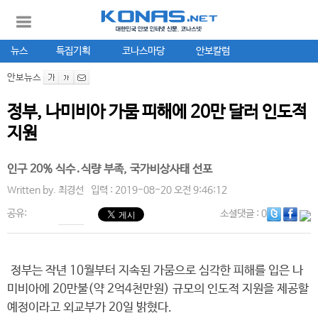
뉴스
특집기획
코나스마당
안보칼럼
안보뉴스
정부, 나미비아 가뭄 피해에 20만 달러 인도적
지원
인구 20% 식수․식량 부족, 국가비상사태 선포
Written by.
최경선
입력 : 2019-08-20 오전 9:46:12
공유:
소셜댓글
: 0
정부는 작년 10월부터 지속된 가뭄으로 심각한 피해를 입은 나
미비아에 20만불(약 2억4천만원) 규모의 인도적 지원을 제공할
예정이라고 외교부가 20일 밝혔다.