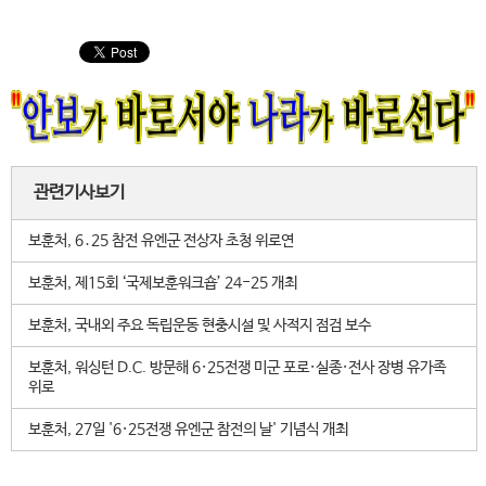
관련기사보기
보훈처, 6․25 참전 유엔군 전상자 초청 위로연
보훈처, 제15회 ‘국제보훈워크숍’ 24-25 개최
보훈처, 국내외 주요 독립운동 현충시설 및 사적지 점검 보수
보훈처, 워싱턴 D.C. 방문해 6·25전쟁 미군 포로·실종·전사 장병 유가족
위로
보훈처, 27일 '6·25전쟁 유엔군 참전의 날' 기념식 개최