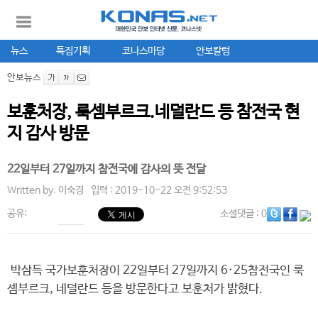
뉴스
특집기획
코나스마당
안보칼럼
안보뉴스
보훈처장, 룩셈부르크.네덜란드 등 참전국 현
지 감사 방문
22일부터 27일까지 참전국에 감사의 뜻 전달
Written by.
이숙경
입력 : 2019-10-22 오전 9:52:53
공유:
소셜댓글
: 0
박삼득 국가보훈처장이 22일부터 27일까지 6·25참전국인 룩
셈부르크, 네덜란드 등을 방문한다고 보훈처가 밝혔다.