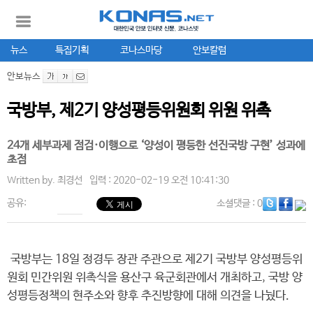
뉴스
특집기획
코나스마당
안보칼럼
안보뉴스
국방부, 제2기 양성평등위원회 위원 위촉
24개 세부과제 점검·이행으로 ‘양성이 평등한 선진국방 구현’ 성과에
초점
Written by.
최경선
입력 : 2020-02-19 오전 10:41:30
공유:
소셜댓글
: 0
국방부는 18일 정경두 장관 주관으로 제2기 국방부 양성평등위
원회 민간위원 위촉식을 용산구 육군회관에서 개최하고, 국방 양
성평등정책의 현주소와 향후 추진방향에 대해 의견을 나눴다.