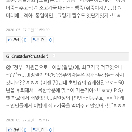
물론, 김일성의 [그말]은...?? 당장~ 지금은 이밥대신~ 강냉
이죽~ 주고~!ㅎ 소고기국 대신~~ 뱀죽/쥐죽이지만...!!ㅎ
미래에...적화-통일하면...그렇게 될수도 잇단거엿지~!!ㅎ
2020-05-27 오전 11:59:39
0
0
G-Crusader(crusader)
@ "정부-지원금으로...이밥(쌀밥)에, 쇠고기국 먹고잇으니
~??"ㅎ... JI정권의 인간중심주의자들은 감개-무량들~ 하시
갓네요??ㅎㅎㅎ (이젠 70년대 초반경의 경제상황으로~ 50
년을 후퇴해서...북한수준에 맞추어 가는거야~!!ㅎㅎ) P.S)
옛 학교에서 배웟엇던...김일성의 [인민-선동구호] == "내래
~ 인민들에게 이밥에 쇠고기국을 먹여주고 말갓어~!!"ㅎㅎㅎ
2020-05-27 오전 11:57:17
0
0