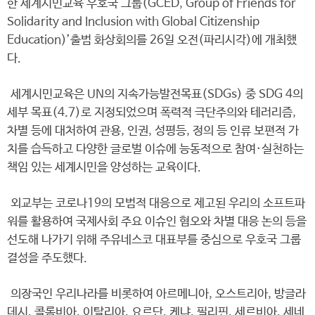
한 세계시민교육 우호국 그룹(GCED, Group of Friends for
Solidarity and Inclusion with Global Citizenship
Education)’출범 화상회의를 26일 오전(파리시각)에 개최했
다.
세계시민교육은 UN의 지속가능발전목표(SDGs) 중 SDG 4의
세부 목표(4.7)로 지정되었으며 폭력적 극단주의와 테러리즘,
차별 등에 대처하여 관용, 인권, 성평등, 정의 등 인류 보편적 가
치를 습득하고 다양한 글로벌 이슈에 능동적으로 참여·실천하는
책임 있는 세계시민을 양성하는 교육이다.
외교부는 코로나19의 모범적 대응으로 제고된 우리의 소프트파
워를 활용하여 국제사회 주요 이슈인 혐오와 차별 대응 논의 등을
선도해 나가기 위해 주유네스코 대표부를 중심으로 우호국 그룹
결성을 주도했다.
의장국인 우리나라를 비롯하여 아르메니아, 오스트리아, 방글라
데시, 콜롬비아, 이탈리아, 요르단, 케냐, 필리핀, 세르비아, 세네