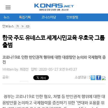
뉴스
특집기획
코나스마당
안보칼럼
안보뉴스
한국 주도 유네스코 세계시민교육 우호국 그룹
출범
코로나19로 인한 반인권적 행위에 대한 대응방안 논의와 국제협력 증
진
Written by.
최경선
입력 : 2020-05-27 오전 9:45:27
공유:
소셜댓글
: 5
정부는 코로나19로 인한 혐오, 차별 등 반인권적 행위에 대한 대
응방안을 논의하고 국제협력을 증진하기 위한 ‘연대와 포용을 위