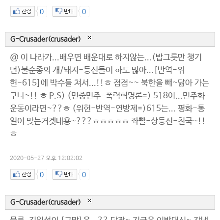
0
0
G-Crusader(crusader)
@ 이 나라가...배우면 배운대로 하지않는...(밥그릇만 챙기
던)불순종의 개/돼지-등신들이 하도 많아...[반역-위
헌-615]에 박수들 쳐서...!!ㅎ 점점~~ 북한을 빼~닮아 가는
구나~!! ㅎ P.S) (민중민주-폭력혁명론=) 518이...민주화-
운동이라면~??ㅎ (위헌-반역-연방제=)615는... 평화-통
일이 맞는거겟네용~???ㅎㅎㅎㅎㅎ 좌빨-상등신-천국~!!
ㅎ
2020-05-27 오후 12:02:02
0
0
G-Crusader(crusader)