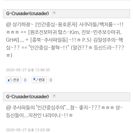
G-Crusader(crusader)
@ 상기하장~ [인간중심-옹호론자] 사쿠라들/백치를~~!!
ㅎㅎㅎ == [원조진보마귀 맠스-Kim, 진보-민주보수마귀,
GH씨],,, + [종북-주사파일동]~!!ㅎ P.S) 김일성주의-핵
심~?? == "인간중심-철학~!!" (알간??ㅎ 등신드라~???
ㅎ)
2020-05-27 오후 12:06:35
0
0
G-Crusader(crusader)
@ 주사파들의 "인간중심주의"...참~ 좋지~???ㅎㅎㅎ 상-
등신들이...지천인 나라이니~!!ㅎ
2020-05-27 오후 12:03:38