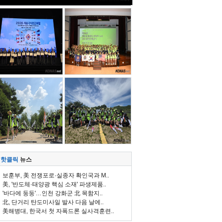
핫클릭
뉴스
보훈부, 美 전쟁포로·실종자 확인국과 M..
美, '반도체·태양광 핵심 소재' 파생제품..
'바다에 둥둥'…인천 강화군 北 목함지..
北, 단거리 탄도미사일 발사 다음 날에..
美해병대, 한국서 첫 자폭드론 실사격훈련..