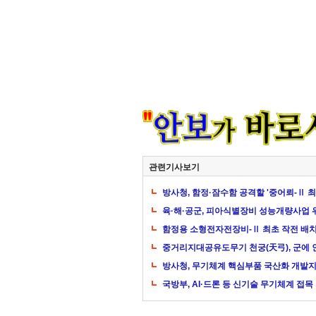
관련기사보기
방사청, 함정·잠수함 공격할 '중어뢰-Ⅱ 
육·해·공군, 피아식별장비 성능개량사업
함정용 소형전자전장비-Ⅱ 최초 작전 배
중거리지대공유도무기 천궁(天弓), 군에 
방사청, 무기체계 핵심부품 국산화 개발
국방부, AI·드론 등 신기술 무기체계 접목