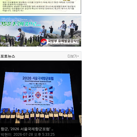
포토뉴스
향군, '2026 서울국제향군포럼' ..
박현미 2026-07-28 오후 5:33:25