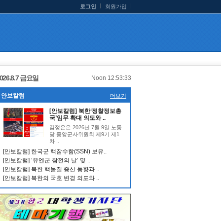
로그인
회원가입
026.8.7 금요일
Noon 12:53:34
안보칼럼
더보기
[안보칼럼] 북한‘정찰정보총
국’임무 확대 의도와 ..
김정은은 2026년 7월 9일 노동
당 중앙군사위원회 제9기 제1
차 ..
[안보칼럼] 한국군 핵잠수함(SSN) 보유..
[안보칼럼] ‘유엔군 참전의 날’ 및 ..
[안보칼럼] 북한 핵물질 증산 동향과 ..
[안보칼럼] 북한의 국호 변경 의도와 ..