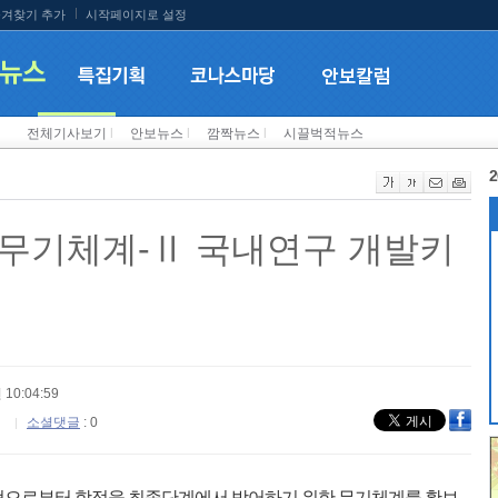
겨찾기 추가
시작페이지로 설정
전체기사보기
l
안보뉴스
l
깜짝뉴스
l
시끌벅적뉴스
2
무기체계-Ⅱ 국내연구 개발키
 10:04:59
소셜댓글
: 0
협으로부터 함정을 최종단계에서 방어하기 위한 무기체계를 확보