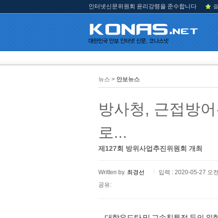
인터넷신문위원회 윤리강령을 준수합니다
즐
뉴스 >
안보뉴스
방사청, 근접방어
로...
제127회 방위사업추진위원회 개최
Written by.
최경선
입력 : 2020-05-27 오전
공유:
대함유도탄 및 고속침투정 등의 위