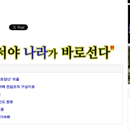
최초양산' 의결
 위해 전담조직 구성키로
치
인도 완료
지원
 가속화