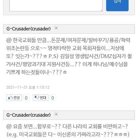
입력
G-Crusader(crusader)
@ 한국교회들 만큼...돈문제/여자문제/말바꾸기/용공/학력
위조논란등 으로~~ 영적타락한 교회 목회자들이...지상에
또? 잇는가~???ㅎ P.S) 김일성 영생탑사건/DMZ십자가 철
거사건/평양과기대 지원사건등...?? 이게 하나님/예수님을
기쁘게 하는짓들이냐~???ㅎ
2021-11-21 오후 1:15:12
0
0
G-Crusader(crusader)
@ 요즘 보면...함부로~?? 다른 나라의 교회를 비판하고~?
(e.g. 미국교회들은 다~ 이신론의 가짜라고라~???ㅎㅎㅎ)