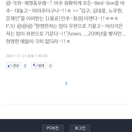
@ 극좌-재명동무래~? 아주 정확하게 모든-Red-line을 아
주~ 대놓고~ 따라주더구나~!!ㅎ == "김구, 김대중, 노무현,
문재인"을 이어받는 [(용공)민주-정권]이랜다~!!ㅎㅎㅎ
P.S) @@@ "현명한자는 맘이 우편으로 기울고~ 어리석은
자는 맘이 좌편으로 기운다~!!"Amen. ...20여년을 봣지만...
현명한 애들이 극히 없더라~!!ㅎ
2021-11-21 오후 1:05:53
0
0
1
PC버전
로그인