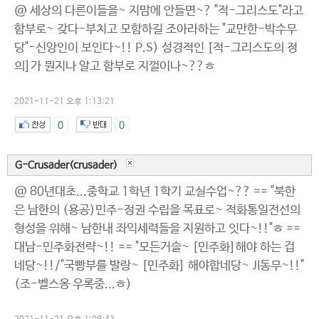
@ 세상의 다른이들을~ 지맘에 안들면~? "적-그리스도"라고
함부로~ 갖다-부치고 모함하길 조아라하는 "교만한-박수무
당"-신앙인이 보인다~!! P.S) 성경적인 [적-그리스도의 정
의]가 뭔지나 알고 함부로 지껄이나~??ㅎ
2021-11-21 오후 1:13:21
0
0
G-Crusader(crusader)
@ 80년대초...중학교 1학년 1학기 교실수업~?? == "북한
은 남한의 (용공)민주-정권 수립을 목표로~ 적화통일전선의
형성을 위해~ 남한내 좌익세력들을 지원하고 잇다~!!"ㅎ ==
대남-민주화전략~!! == "모든거슬~ [민주화]해야 하는 겁
네당~!!/"국빵부를 발랑~ [민주화] 해야합네당~ JI동무~!!"
(조-벨스옹 우록중...ㅎ)