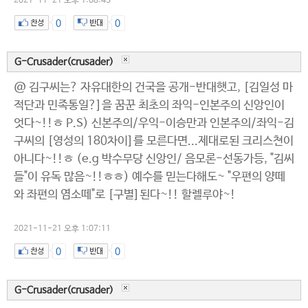
2021-11-21 오후 1:08:43
0
0
G-Crusader(crusader)
@ 김구씨는? 자유대한의 건국을 공개-반대햇고, [김일성 마
적단과 민족통일?]을 꿈꾼 최초의 좌익-인본주의 신앙인이
엇다~!!ㅎ P.S) 신본주의/우익-이승만과 인본주의/좌익-김
구씨의 [영성의 180차이]를 모른다면...제대로된 크리스쳔이
아니다~!!ㅎ (e.g 박수무당 신앙인/ 음모론-선동가등, "김씨
들"이 유독 많음~!!ㅎㅎ) 예수를 믿는다해도~ "우편의 양떼
와 좌편의 염소떼"로 [구별]된다~!! 할렐루야~!
2021-11-21 오후 1:07:11
0
0
G-Crusader(crusader)