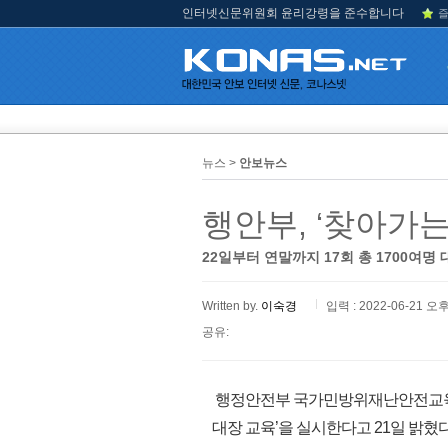
인터넷신문위원회 윤리강령을 준수합니다
즐
뉴스 >
안보뉴스
행안부, ‘찾아가
22일부터 연말까지 17회 총 1700여명
Written by.
이숙경
입력 : 2022-06-21 오후
공유:
행정안전부 국가민방위재난안전교육원
대장 교육’을 실시한다고 21일 밝혔다