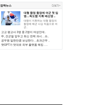
깜짝뉴스
대형 함정 함장에 여군 첫 임
명…독도함 지휘 배선영 ..
대령이 지휘하는 대형 함정의
함장에 해군 사상 처음으로 여
군..
고교 평교사 3명 중 2명이 여성인데..
中, 건군절 앞두고 최신 전력 과시…쓰..
공무원 일한만큼 보상한다…초과근무 ..
챗GPT가 멋대로 외부 플랫폼 해킹…..