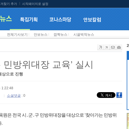
겨찾기 추가
시작페이지로 설정
전체기사보기
l
안보뉴스
l
깜짝뉴스
l
시끌벅적뉴스
2
는 민방위대장 교육’ 실시
 대상으로 진행
 1:22:48
소셜댓글
: 0
은 전국 시․군․구 민방위대장을 대상으로 ‘찾아가는 민방위
.