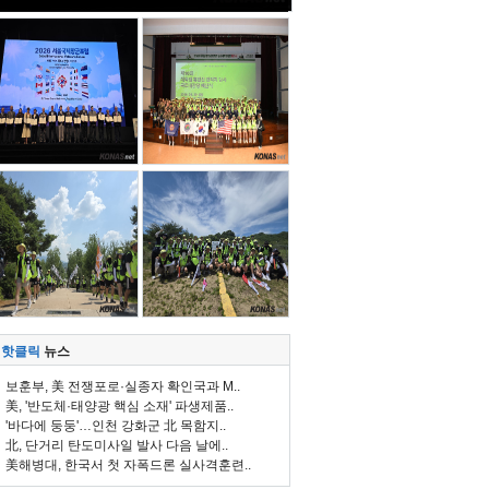
핫클릭
뉴스
보훈부, 美 전쟁포로·실종자 확인국과 M..
美, '반도체·태양광 핵심 소재' 파생제품..
'바다에 둥둥'…인천 강화군 北 목함지..
北, 단거리 탄도미사일 발사 다음 날에..
美해병대, 한국서 첫 자폭드론 실사격훈련..