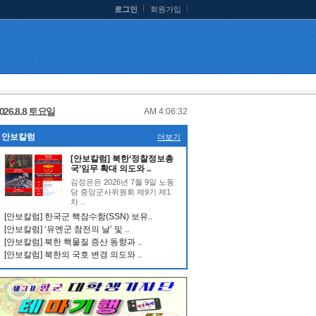
로그인
회원가입
026.8.8 토요일
AM 4:06:32
안보칼럼
더보기
[안보칼럼] 북한‘정찰정보총
국’임무 확대 의도와 ..
김정은은 2026년 7월 9일 노동
당 중앙군사위원회 제9기 제1
차 ..
[안보칼럼] 한국군 핵잠수함(SSN) 보유..
[안보칼럼] ‘유엔군 참전의 날’ 및 ..
[안보칼럼] 북한 핵물질 증산 동향과 ..
[안보칼럼] 북한의 국호 변경 의도와 ..