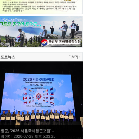
포토뉴스
향군, '2026 서울국제향군포럼' ..
박현미 2026-07-28 오후 5:33:25