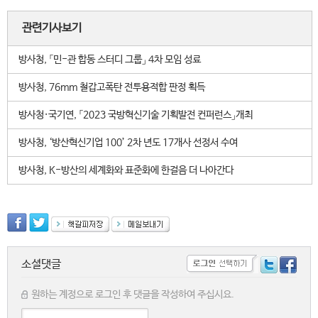
관련기사보기
방사청, 「민-관 합동 스터디 그룹」 4차 모임 성료
방사청, 76mm 철갑고폭탄 전투용적합 판정 획득
방사청·국기연, 「2023 국방혁신기술 기획발전 컨퍼런스」개최
방사청, ‘방산혁신기업 100’ 2차 년도 17개사 선정서 수여
방사청, K-방산의 세계화와 표준화에 한걸음 더 나아간다
소셜댓글
원하는 계정으로 로그인 후 댓글을 작성하여 주십시요.