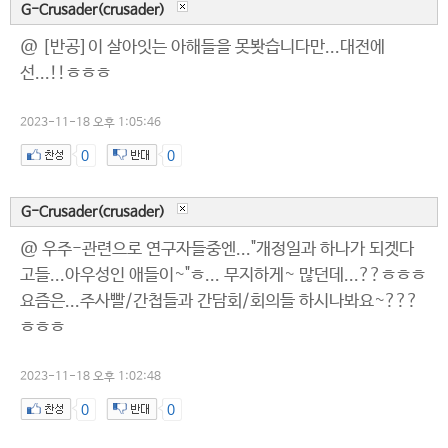
G-Crusader(crusader)
@ [반공]이 살아잇는 아해들을 못봣습니다만...대전에
선...!!ㅎㅎㅎ
2023-11-18 오후 1:05:46
0
0
G-Crusader(crusader)
@ 우주-관련으로 연구자들중엔..."개정일과 하나가 되겟다
고들...아우성인 애들이~"ㅎ... 무지하게~ 많던데...??ㅎㅎㅎ
요즘은...주사빨/간첩들과 간담회/회의들 하시나봐요~???
ㅎㅎㅎ
2023-11-18 오후 1:02:48
0
0