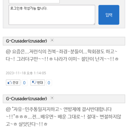
입력
G-Crusader(crusader)
@ 요즘은...저런식의 친북-좌경-분들이...학회장도 하고~
다~! 그러더구만~~!!ㅎ 나라가 이미~ 절단이 난겨~~!!ㅎ
2023-11-18 오후 1:14:05
0
0
G-Crusader(crusader)
@ "자유-민주통일지지하고~ 연방제에 결사반대합니다
~!!"ㅎㅎㅎ...전...배우면~ 배운 그대로~! 절대~ 변절하지않
고~ㅎ 살앗단다~!!ㅎ