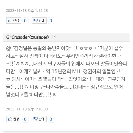
2023-11-18 오후 1:12:28
0
0
G-Crusader(crusader)
@ "김정일은 통일의 동반자이닷~!!"ㅎㅎㅎ + "미군이 철수
하고~ 설사 전쟁이 나더라도~ 우리민족끼리 해결해야한다
~!!"ㅎㅎㅎ...대전의 연구자들의 입에서 나오던 말들이엇습니
다만...이게? 벌써~ 약 15년전의 MH-정권하의 일들임~!!
ㅎ 당시~ 이미~ 좌빨들이 꽉~! 잡앗어요~!! 대전-연구단지
들은...!!ㅎ 비정규-타자수들도...DJ때~~ 정규직으로 밀어
넣엇다고들 하더만...!!ㅎ
2023-11-18 오후 1:10:03
0
0