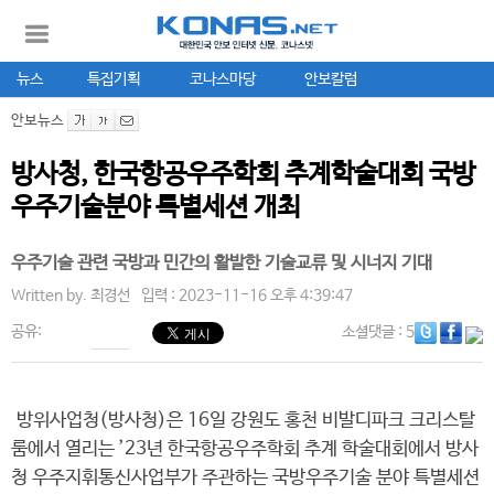
뉴스
특집기획
코나스마당
안보칼럼
안보뉴스
방사청, 한국항공우주학회 추계학술대회 국방
우주기술분야 특별세션 개최
우주기술 관련 국방과 민간의 활발한 기술교류 및 시너지 기대
Written by.
최경선
입력 : 2023-11-16 오후 4:39:47
공유:
소셜댓글
: 5
방위사업청(방사청)은 16일 강원도 홍천 비발디파크 크리스탈
룸에서 열리는 ’23년 한국항공우주학회 추계 학술대회에서 방사
청 우주지휘통신사업부가 주관하는 국방우주기술 분야 특별세션