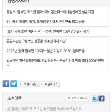
관련기사보기
통일부, 탈북민 로스쿨 입학·학비 돕는다…의사출신에겐 실습지원
하나재단 탈북민 통계, 통계청 평가에서 2년 연속 최고 등급
"北서 세습 불만 여론 커져"… 정부, 탈북민 10년 면접결과 공개
통일부장관, "탈북민 성공은 北주민에게 희망"
2023년 입국 탈북민 196명…절반 이상이 2030·엘리트층
입국 5년 지난 탈북민에도 취업장려금…근속기간에 따라 최대 600만원까
지
소셜댓글
원하는 계정으로 로그인 후 댓글을 작성하여 주십시요.