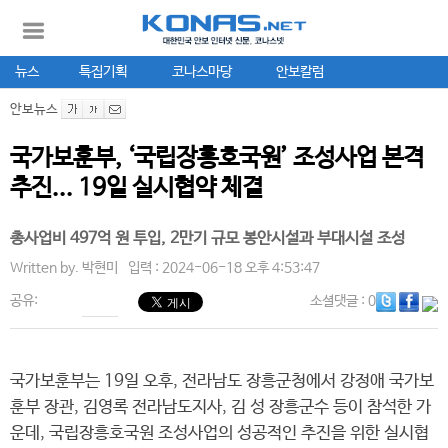
뉴스
특집기획
코나스마당
안보칼럼
안보뉴스
국가보훈부, ‘국립장흥호국원’ 조성사업 본격
추진... 19일 실시협약 체결
총사업비 497억 원 투입, 2만기 규모 봉안시설과 부대시설 조성
Written by.
박현미
입력 : 2024-06-18 오후 4:53:47
공유:
소셜댓글
: 0
국가보훈부는 19일 오후, 전라남도 장흥군청에서 강정애 국가보
훈부 장관, 김영록 전라남도지사, 김 성 장흥군수 등이 참석한 가
운데, 국립장흥호국원 조성사업의 성공적인 추진을 위한 실시협