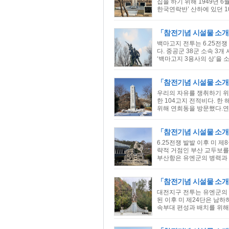
집을 하기 위해 1949년 
한국연락반’ 산하에 있던 10
「참전기념 시설물 소개
백마고지 전투는 6.25전쟁
다. 중공군 38군 소속 3
‘백마고지 3용사의 상’을 
「참전기념 시설물 소개
우리의 자유를 쟁취하기 위
한 104고지 전적비다. 
위해 연희동을 방문했다.연
「참전기념 시설물 소
6.25전쟁 발발 이후 미
략적 거점인 부산 교두보를
부산항은 유엔군의 병력과 
「참전기념 시설물 소개
대전지구 전투는 유엔군의 
된 이후 미 제24단은 남
속부대 편성과 배치를 위해