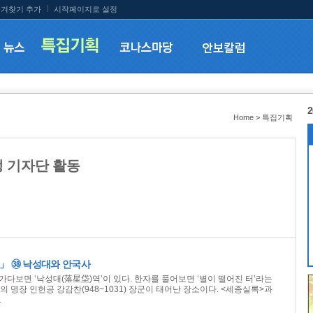
겨찾기 추가
시작페이지로 설정
2
Home > 특집기획
학생 기자단 활동
」 ㊳ 낙성대와 안국사
가다보면 ‘낙성대(落星垈)역’이 있다. 한자를 풀어보면 ‘별이 떨어진 터’라는
 명장 인헌공 강감찬(948~1031) 장군이 태어난 장소이다. <세종실록>과
.