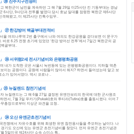
개」㉘ 진주지구전승비
발하고 북한군이 남진을 계속하던 그 해 7월 29일 미25사단 킨 기동부대는 경남
 6사단, 9사단과 전투를 벌였다.당시 호남 일대를 점령한 북한군 제6사단
격해왔고, 미 제25사단 킨특수임무..
」 ㉗ 한강방어 백골부대전적비
골“서울 여의나루역 2번 출구에서 나와 여의도 한강공원을 걷다보면 이 문구가
. 바로 6.25 전쟁 초기에 있었던 ‘한강 방어선 전투’에서 7일간 북한군의 공
(백골부대..
」 ㉖ 서위렴2세 전사기념비와 은평평화공원
며 내가 도착한 곳은 서울시 녹번동에 있는 은평평화공원이다. 지하철 역촌
로 보이는 공원이다. 공원에 사람들이 많아서 뭐지? 하면서 들어섰는데 알고 보
료소가 있어서였다. 역시 코로나 ..
」㉕ 뉴질랜드 참전기념석
발하자 뉴질랜드는 그 해 6월 27일 결정된 유엔안보리의 한국에 대한 군사원조
서, 7월 3일 푸카기(Pukaki)호와 투티라(Tutira)호를 출동시켰다. 이어 7
사무총장으로부터 지상군 파견을 요청..
」 ㉔ 오산 유엔군초전기념비
은 한국전쟁에서 자유수호를 위해 희생한 유엔 참전용사들을 추모하는 날이다. 나
 경기도 오산에 있는 유엔군 초전기념비를 찾았다. 먼저 유엔군 초전기념관
 7월 5일미국 제24사단 소속 스미스 특..