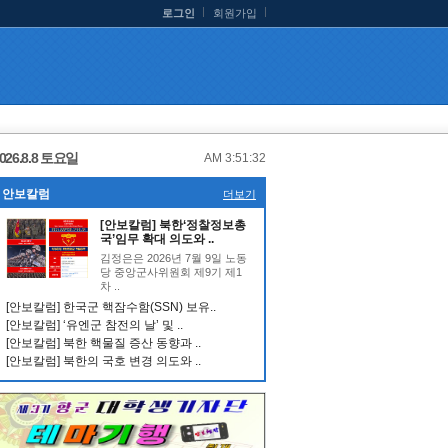
로그인
회원가입
026.8.8 토요일
AM 3:51:32
안보칼럼
더보기
[안보칼럼] 북한‘정찰정보총
국’임무 확대 의도와 ..
김정은은 2026년 7월 9일 노동
당 중앙군사위원회 제9기 제1
차 ..
[안보칼럼] 한국군 핵잠수함(SSN) 보유..
[안보칼럼] ‘유엔군 참전의 날’ 및 ..
[안보칼럼] 북한 핵물질 증산 동향과 ..
[안보칼럼] 북한의 국호 변경 의도와 ..