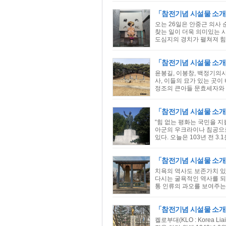
「참전기념 시설물 소
오는 26일은 안중근 의사
찾는 일이 더욱 의미있는 
도심지의 경치가 펼쳐져 힘들
「참전기념 시설물 소개
윤봉길, 이봉창, 백정기의
사, 이들의 묘가 있는 곳이
정조의 큰아들 문효세자와 세
「참전기념 시설물 소개
“힘 없는 평화는 국민을 
아군의 우크라이나 침공으로
있다. 오늘은 103년 전 3.
「참전기념 시설물 소개
치욕의 역사도 보존가치 
다시는 굴욕적인 역사를 되
통 인류의 과오를 보여주는
「참전기념 시설물 소개
켈로부대(KLO : Korea 