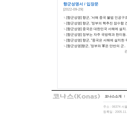
향군성명서 / 입장문
[2022-09-29]
[향군성명] 향군, '서해 중국 불법 인공구조
[향군성명] 향군, '정부의 핵추진 잠수함 건
[향군성명] 중국은 대한민국 서해에 설치.
[향군성명] 정부는 자주 국방력과 한미동.
[향군성명] 향군, "중국은 서해에 설치한 무
[향군성명]향군, '정부와 軍은 만반의 군..
코나스소개
l
주소 : 06374 
등록일 : 2005.