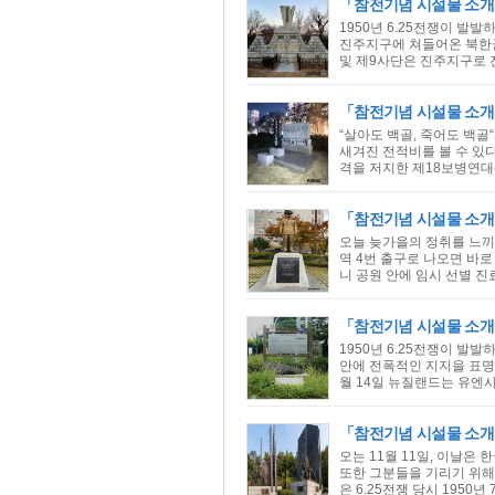
「참전기념 시설물 소
1950년 6.25전쟁이 발
진주지구에 쳐들어온 북한군
및 제9사단은 진주지구로 진
「참전기념 시설물 소개
“살아도 백골, 죽어도 백
새겨진 전적비를 볼 수 있다
격을 저지한 제18보병연대
「참전기념 시설물 소개
오늘 늦가을의 정취를 느끼
역 4번 출구로 나오면 바
니 공원 안에 임시 선별 진
「참전기념 시설물 소개
1950년 6.25전쟁이 발
안에 전폭적인 지지을 표명하면
월 14일 뉴질랜드는 유엔
「참전기념 시설물 소개
오는 11월 11일, 이날
또한 그분들을 기리기 위해
은 6.25전쟁 당시 1950년