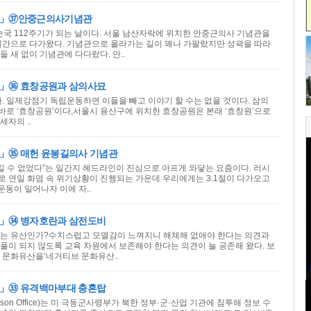
개」㊲안중근의사기념관
 순국 112주기가 되는 날이다. 서울 남산자락에 위치한 안중근의사 기념관을
시간으로 다가왔다. 기념관으로 올라가는 길이 꽤나 가팔랐지만 성곽을 따라
 새 없이 기념관에 다다랐다. 안..
」㊱ 효창공원과 삼의사묘
사. 일제강점기 독립운동하면 이들을 빼고 이야기 할 수는 없을 것이다. 삼의
 바로 ‘효창공원’이다,서울시 용산구에 위치한 효창공원은 본래 ‘효창원’으로
자의 ..
」㉟ 매헌 윤봉길의사 기념관
지킬 수 없었다”는 일간지 헤드라인이 진심으로 아프게 와닿는 요즘이다. 러시
 연일 화염 속 위기상황이 진행되는 가운데 우리에게는 3.1절이 다가오고
1운동이 일어나자 이에 자..
」㉞ 병자호란과 삼전도비
있는 유산인가?수치스럽고 모멸감이 느껴지니 해체해 없애야 한다는 의견과
풀이 되지 않도록 교육 차원에서 보존해야 한다는 의견이 늘 공존해 왔다. 보
 문화유산을‘네거티브 문화유산..
」㉝ 유격백마부대 충혼탑
Liaison Office)는 미 극동군사령부가 북한 정부·군·산업 기관에 침투해 정보 수