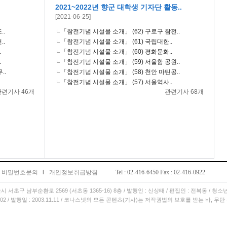
2021~2022년 향군 대학생 기자단 활동..
[2021-06-25]
..
「참전기념 시설물 소개」 (62) 구로구 참전..
..
「참전기념 시설물 소개」 (61) 국립대한..
.
「참전기념 시설물 소개」 (60) 평화문화..
.
「참전기념 시설물 소개」 (59) 서울함 공원..
..
「참전기념 시설물 소개」 (58) 천안 마틴공..
「참전기념 시설물 소개」 (57) 서울역사..
관련기사 46개
관련기사 68개
비밀번호문의
l
개인정보취급방침
Tel : 02-416-6450 Fax : 02-416-0922
서울시 서초구 남부순환로 2569 (서초동 1365-16) 8층 / 발행인 : 신상태 / 편집인 : 전복동 / 청
11.02 / 발행일 : 2003.11.11 / 코나스넷의 모든 콘텐츠(기사)는 저작권법의 보호를 받는 바, 무