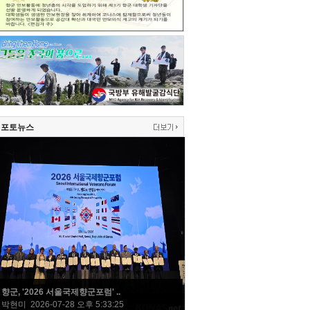
포토뉴스
향군, '2026 서울국제향군포럼' ..
박현미 2026-07-28 오후 5:33:25