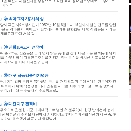
6월 1일 북한지역 출신자를 중심으로 조직한 북파 공작 첩보부대로 그 당시 ‘주
여개 부..
」㉜ 백마고지 3용사의 상
 당시 국군 제9보병사단이 1952년 10월 6일부터 15일까지 벌인 전투를 말한
개 사단을 격파한 이 백마고지 전투에서 승기를 탈환했던 세 명의 영웅을 기리는
소개하고자 한다.서울 광..
」㉛ 연희104고지 전적비
해 순국하신 선조들은 그리 멀지 않은 곳에 있었다. 바로 서울 연희동에 위치
한 해를 마무리하며 자유민주주의를 지키기 위해 목숨을 바치신 선조들을 만나기
세대학교를 지나 서대문구 연희..
개」㉚ 대구 낙동강승전기념관
 제8군사령관 워커 중장은 북한군의 공세를 저지하고 미 증원부대의 관문이자 전
 확보하기 위해 낙동강을 따라 연결된 지역을 최후의 방어선으로 결정했다.
무기, 장비와 군수물자의 주요통로로..
」㉙ 대전지구 전적비
주축으로 참전한 미군이 대대적으로 벌인 첫 전투였다. 한강 방어선이 붕괴
하하던 북한군의 주력을 대전에서 저지하려고 했다. 한미연합전선 체제 구축, 후
 시간이 필요했기 때문이다.금강방어..