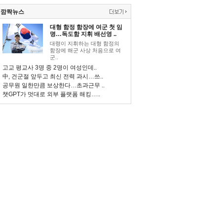
깜짝뉴스
대형 함정 함장에 여군 첫 임
명…독도함 지휘 배선영 ..
대령이 지휘하는 대형 함정의
함장에 해군 사상 처음으로 여
군..
고교 평교사 3명 중 2명이 여성인데..
中, 건군절 앞두고 최신 전력 과시…쓰..
공무원 일한만큼 보상한다…초과근무 ..
챗GPT가 멋대로 외부 플랫폼 해킹…..