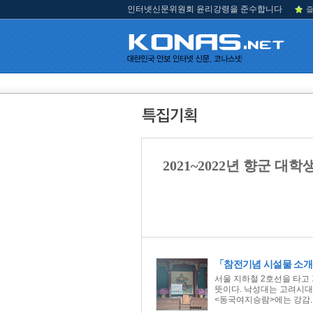
인터넷신문위원회 윤리강령을 준수합니다
즐
2021~2022년 향군 대
「참전기념 시설물 소개
서울 지하철 2호선을 타고 
뜻이다. 낙성대는 고려시대의
<동국여지승람>에는 강감.