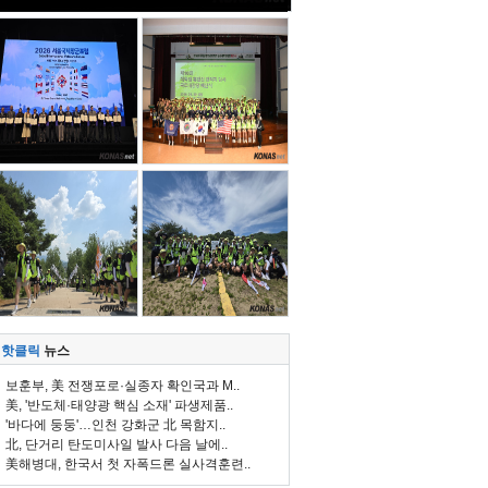
핫클릭
뉴스
보훈부, 美 전쟁포로·실종자 확인국과 M..
美, '반도체·태양광 핵심 소재' 파생제품..
'바다에 둥둥'…인천 강화군 北 목함지..
北, 단거리 탄도미사일 발사 다음 날에..
美해병대, 한국서 첫 자폭드론 실사격훈련..