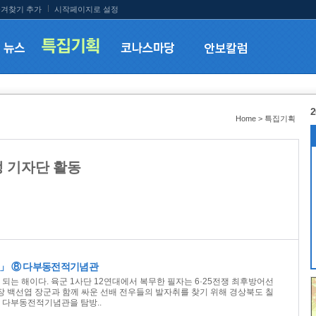
겨찾기 추가
시작페이지로 설정
2
Home > 특집기획
학생 기자단 활동
」 ⑧ 다부동전적기념관
이 되는 해이다. 육군 1사단 12연대에서 복무한 필자는 6·25전쟁 최후방어선
장 백선엽 장군과 함께 싸운 선배 전우들의 발자취를 찾기 위해 경상북도 칠
 다부동전적기념관을 탐방..