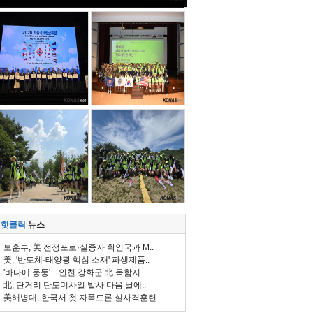
핫클릭
뉴스
보훈부, 美 전쟁포로·실종자 확인국과 M..
美, '반도체·태양광 핵심 소재' 파생제품..
'바다에 둥둥'…인천 강화군 北 목함지..
北, 단거리 탄도미사일 발사 다음 날에..
美해병대, 한국서 첫 자폭드론 실사격훈련..