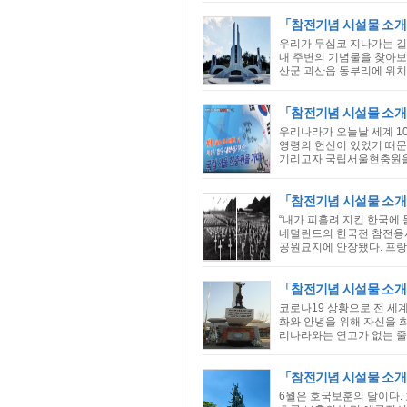
「참전기념 시설물 소개
우리가 무심코 지나가는 길
내 주변의 기념물을 찾아보
산군 괴산읍 동부리에 위치
「참전기념 시설물 소개
우리나라가 오늘날 세계 1
영령의 헌신이 있었기 때문
기리고자 국립서울현충원을 유
「참전기념 시설물 소개
“내가 피흘려 지킨 한국에 
네덜란드의 한국전 참전용사 
공원묘지에 안장됐다. 프랑
「참전기념 시설물 소개
코로나19 상황으로 전 세
화와 안녕을 위해 자신을 
리나라와는 연고가 없는 줄로
「참전기념 시설물 소개
6월은 호국보훈의 달이다.