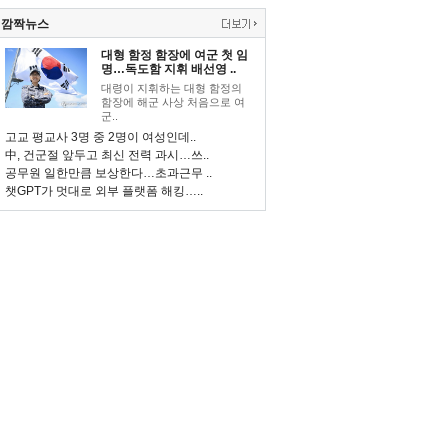
깜짝뉴스
대형 함정 함장에 여군 첫 임
명…독도함 지휘 배선영 ..
대령이 지휘하는 대형 함정의
함장에 해군 사상 처음으로 여
군..
고교 평교사 3명 중 2명이 여성인데..
中, 건군절 앞두고 최신 전력 과시…쓰..
공무원 일한만큼 보상한다…초과근무 ..
챗GPT가 멋대로 외부 플랫폼 해킹…..