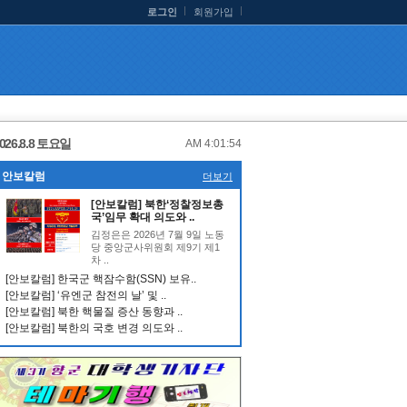
로그인
회원가입
026.8.8 토요일
AM 4:01:55
안보칼럼
더보기
[안보칼럼] 북한‘정찰정보총
국’임무 확대 의도와 ..
김정은은 2026년 7월 9일 노동
당 중앙군사위원회 제9기 제1
차 ..
[안보칼럼] 한국군 핵잠수함(SSN) 보유..
[안보칼럼] ‘유엔군 참전의 날’ 및 ..
[안보칼럼] 북한 핵물질 증산 동향과 ..
[안보칼럼] 북한의 국호 변경 의도와 ..