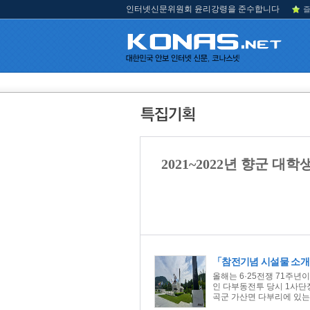
인터넷신문위원회 윤리강령을 준수합니다
즐
2021~2022년 향군 대
「참전기념 시설물 소개
올해는 6·25전쟁 71주년
인 다부동전투 당시 1사단
곡군 가산면 다부리에 있는