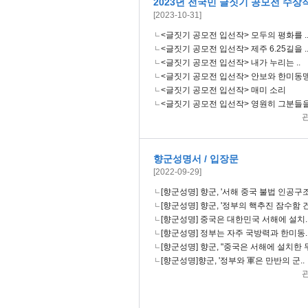
2023년 전국민 글짓기 공모전 수상
[2023-10-31]
<글짓기 공모전 입선작> 모두의 평화를 .
<글짓기 공모전 입선작> 제주 6.25길을 .
<글짓기 공모전 입선작> 내가 누리는 ..
<글짓기 공모전 입선작> 안보와 한미동맹
<글짓기 공모전 입선작> 매미 소리
<글짓기 공모전 입선작> 영원히 그분들을
향군성명서 / 입장문
[2022-09-29]
[향군성명] 향군, '서해 중국 불법 인공구조
[향군성명] 향군, '정부의 핵추진 잠수함 건
[향군성명] 중국은 대한민국 서해에 설치.
[향군성명] 정부는 자주 국방력과 한미동.
[향군성명] 향군, "중국은 서해에 설치한 무
[향군성명]향군, '정부와 軍은 만반의 군..