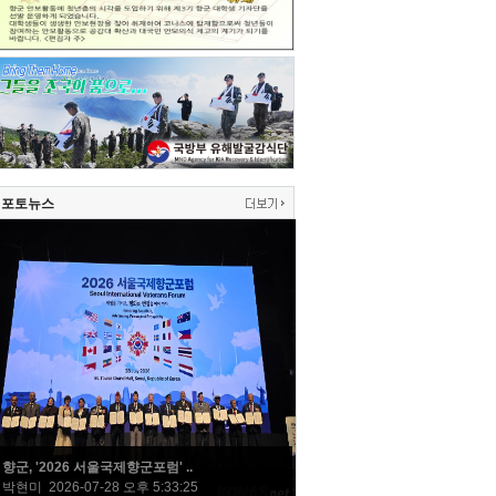
포토뉴스
향군, '2026 서울국제향군포럼' ..
박현미 2026-07-28 오후 5:33:25