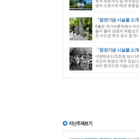
호국.보훈의식 및 애국정신
생의 신분으로 매년 현충일
「참전기념 시설물 소개
6월은 국가보훈처에서 지정
들이 몰려 감염의 위험성으
진 수도권 추모 장소 중 한
「참전기념 시설물 소개
<1950년 6.25전쟁 당
국군의 희생도 매우 컸습니
속의 한국으로 거듭나고 있