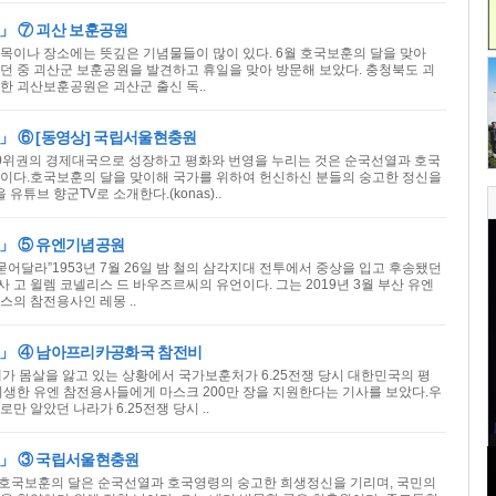
」 ⑦ 괴산 보훈공원
목이나 장소에는 뜻깊은 기념물들이 많이 있다. 6월 호국보훈의 달을 맞아
던 중 괴산군 보훈공원을 발견하고 휴일을 맞아 방문해 보았다. 충청북도 괴
한 괴산보훈공원은 괴산군 출신 독..
」 ⑥ [동영상] 국립서울현충원
0위권의 경제대국으로 성장하고 평화와 번영을 누리는 것은 순국선열과 호국
이다.호국보훈의 달을 맞이해 국가를 위하여 헌신하신 분들의 숭고한 정신을
튜브 향군TV로 소개한다.(konas)..
」 ⑤ 유엔기념공원
묻어달라”1953년 7월 26일 밤 철의 삼각지대 전투에서 중상을 입고 후송됐던
고 윌렘 코넬리스 드 바우즈르씨의 유언이다. 그는 2019년 3월 부산 유엔
스의 참전용사인 레몽 ..
」 ④ 남아프리카공화국 참전비
계가 몸살을 앓고 있는 상황에서 국가보훈처가 6.25전쟁 당시 대한민국의 평
희생한 유엔 참전용사들에게 마스크 200만 장을 지원한다는 기사를 보았다.우
만 알았던 나라가 6.25전쟁 당시 ..
」 ③ 국립서울현충원
 호국보훈의 달은 순국선열과 호국영령의 숭고한 희생정신을 기리며, 국민의