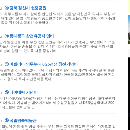
」 ㉒ 경북 경산시 현충공원
도에 뿌리를 내리고 살아온 반만년 역사가 깃든 땅 대한민국. 역사의 부침 속
 위해 일어선 호국영령들의 숭고한 희생이 있어 오늘날의 대한민국이 가능했
민족을 위하여 희생하신 호국영령..
」 ㉑ 동대문구 참전유공자 명비
과 발전상을 이룰 수 있었던 요인은 여러가지가 있겠지만 무엇보다 6.25전
들의 헌신을 손꼽을 수 있다. 이러한 호국영웅들의 숭고한 뜻을 우리 생활
 널리 알릴 수 있도록 서울 중심가에..
 ⑳ 이탈리아 의무부대 6.25전쟁 참전기념비
는 유엔회원국이 아니었다. 더욱이 당시의 이탈리아는 제2차 세계대전 후 혼란
 상태였다. 그럼에도 국제적십자위원회가 한국의 6.25전쟁에서 발생한 전상
 요청하자 즉시 파견준비를 했다. ..
」 ⑲ 나야대령 기념비
‘우니 나야(Unni Naya)’대령의 기념비는 대구 수성구의 범어공원 내(대구광역
지)에 있다. 기념비는 범어네거리에서 수성구청을 지나 KBS방송국에서 200
 나오는데 범어공원 입..
」 ⑱ 국립민속박물관
의 달빛이 가장 좋은 밤을 뜻하는 우리 민족 고유의 명절인 추석이 다가오고 있