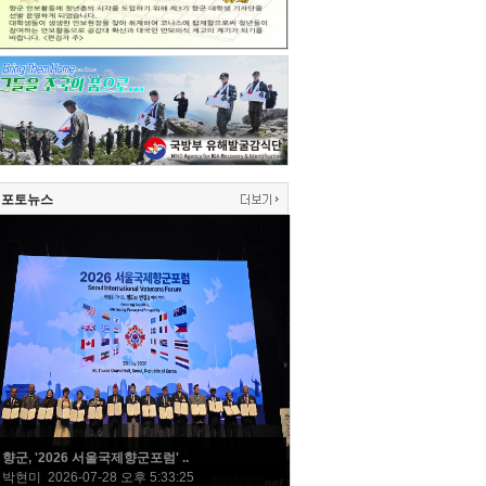
포토뉴스
향군, '2026 서울국제향군포럼' ..
박현미 2026-07-28 오후 5:33:25