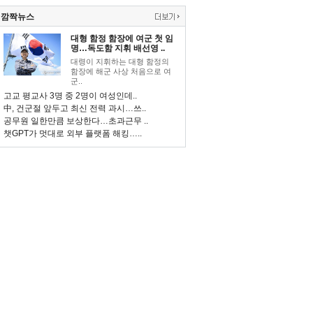
깜짝뉴스
대형 함정 함장에 여군 첫 임
명…독도함 지휘 배선영 ..
대령이 지휘하는 대형 함정의
함장에 해군 사상 처음으로 여
군..
고교 평교사 3명 중 2명이 여성인데..
中, 건군절 앞두고 최신 전력 과시…쓰..
공무원 일한만큼 보상한다…초과근무 ..
챗GPT가 멋대로 외부 플랫폼 해킹…..