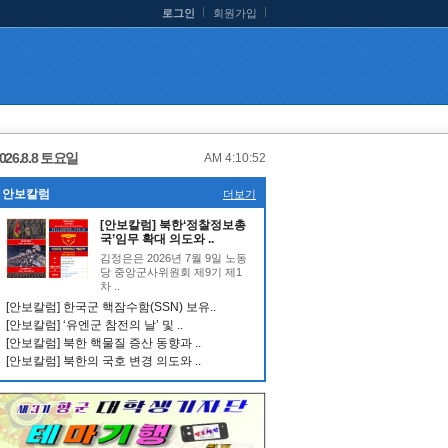
로그인
회원가입
026.8.8 토요일
AM 4:10:53
안보칼럼
더보기
[안보칼럼] 북한‘정찰정보총
국’임무 확대 의도와 ..
김정은은 2026년 7월 9일 노동
당 중앙군사위원회 제9기 제1
차 ..
[안보칼럼] 한국군 핵잠수함(SSN) 보유..
[안보칼럼] ‘유엔군 참전의 날’ 및 ..
[안보칼럼] 북한 핵물질 증산 동향과 ..
[안보칼럼] 북한의 국호 변경 의도와 ..