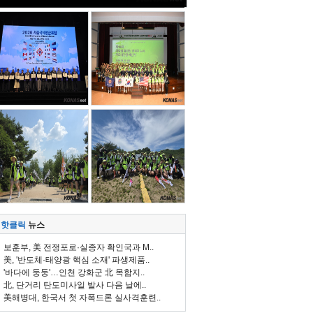
핫클릭
뉴스
보훈부, 美 전쟁포로·실종자 확인국과 M..
美, '반도체·태양광 핵심 소재' 파생제품..
'바다에 둥둥'…인천 강화군 北 목함지..
北, 단거리 탄도미사일 발사 다음 날에..
美해병대, 한국서 첫 자폭드론 실사격훈련..