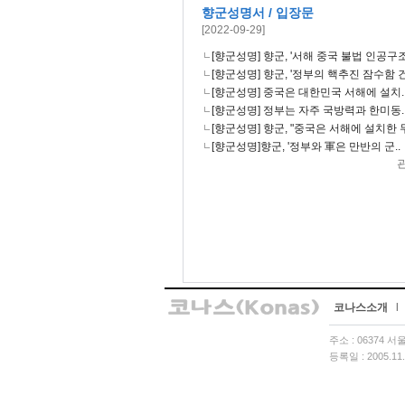
향군성명서 / 입장문
[2022-09-29]
[향군성명] 향군, '서해 중국 불법 인공구조
[향군성명] 향군, '정부의 핵추진 잠수함 건
[향군성명] 중국은 대한민국 서해에 설치.
[향군성명] 정부는 자주 국방력과 한미동.
[향군성명] 향군, "중국은 서해에 설치한 무
[향군성명]향군, '정부와 軍은 만반의 군..
코나스소개
l
주소 : 06374 
등록일 : 2005.