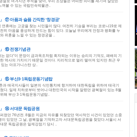
큰 명절로 여겨지던 추석을 맞아, 우리 조상들은 어떠한 의미를 새기며 살았는
느껴볼 수 있는 국립민속박물관..
 ⑰ 아픔과 슬픔 간직한 ‘창경궁’
석 연휴에는 고궁을 찾는 시민들이 많다. 여전히 기승을 부리는 코로나19로 제
전히 마음을 풍성하게 만드는 힘이 있다. 오늘날 우리에게 안정과 평화를 누
 위훈을 느낄 수 있는 창경궁을 ..
」 ⑯ 전쟁기념관
래는 없다”이 문장이 금과옥조처럼 회자되는 이유는 승리의 기억도, 패배의 기
한 역사의 가치이기 때문일 것이다. 지리적으로 멀리 떨어져 있지만 최근 우
 있는 아프가니스탄 상..
」 ⑮ 부산3·1독립운동기념탑
은 청춘과 애국지사들이 일본의 식민통치에 항거하며 대한독립을 위하여 태극기
쳤다. 일제 치하로부터 벗어나 대한민국의 시작을 알렸던 광복절이 있는 8월
위해 부산 3·1독립운동기념탑..
」 ⑭ 서대문 독립공원
퍼졌던 76년전. 8월은 지금의 자유를 되찾았던 역사적인 사건이 있었던 소중
희생이 있었던 그 날, 광복절을 기억하고자 서대문독립공원을 찾았다.서울시 서
대문 독립공원은 일제강점기 당시 ..