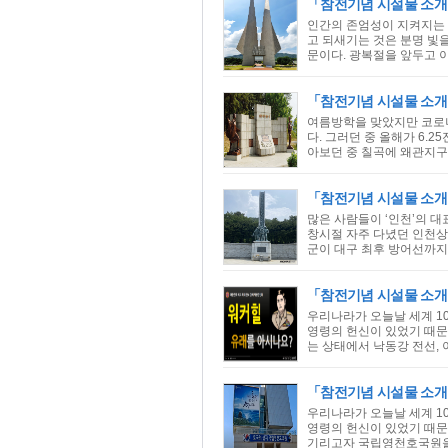
「참전기념 시설물 소
인간의 존엄성이 지켜지는 
고 되새기는 것은 분명 빛
문이다. 광복절을 앞두고 이
「참전기념 시설물 소
여름방학을 맞았지만 코로나
다. 그러던 중 올해가 6.
아보던 중 칠곡에 왜관지구
「참전기념 시설물 소
많은 사람들이 ‘인천’의 
창시절 자주 다녔던 인천상
군이 대구 최후 방어선까지 
「참전기념 시설물 소개」
우리나라가 오늘날 세계 1
영령의 헌신이 있었기 때문
는 상태에서 낙동강 전선, 이
「참전기념 시설물 소개
우리나라가 오늘날 세계 1
영령의 헌신이 있었기 때문
기리고자 국립영천호국원을 유