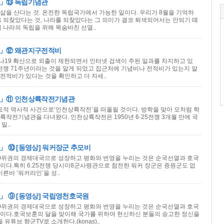
개」⑬ 독립기념관
삶을 산다는 것. 온전한 독립국가에서 가능한 일이다. 우리가 8월을 기억하
을 되찾았다는 것, 나라를 되찾았다는 그 의미가 결코 퇴색되어서는 안되기 때
 나라의 독립을 위해 목숨바친 선열..
개」⑫ 왜관지구전적비
19 확산으로 외출이 제한되면서 인터넷 검색이 주된 일과를 차지하고 있
25전쟁 71주년이라는 것을 알게 되었고 집근처에 기념비나 전적비가 있는지 알
전적비가 있다는 것을 확인하고 더 자세..
개」⑪ 인천상륙작전기념관
대표적 역사적 사건으로‘인천상륙작전’을 떠올릴 것이다. 방학을 맞아 모처럼 학
륙작전기념관을 다녀왔다. 인천상륙작전은 1950년 6·25전쟁 3개월 만에 국
밀..
 ⑩ [동영상] 워커장군 추모비
0위권의 경제대국으로 성장하고 평화와 번영을 누리는 것은 순국선열과 호국
이다.특히 6.25전쟁 당시미8군사령관으로 참전한 워커 장군은 증원군도 없
른바 ‘워커라인’을 성..
」 ⑨ [동영상] 국립영천호국원
0위권의 경제대국으로 성장하고 평화와 번영을 누리는 것은 순국선열과 호국
이다.호국보훈의 달을 맞이해 국가를 위하여 헌신하신 분들의 숭고한 정신을
튜브 향군TV로 소개한다.(konas)..