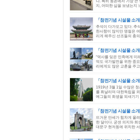
다. 특히 농촌에서 가장 
지, 어떠한 삶을 보냈는지 
「참전기념 시설물 소개」
추석이 다가오고 있다. 추
한사항이 많지만 명절은 여
리게 해주신 선조들의 충의와
「참전기념 시설물 소개
“역사를 잊은 민족에게 미
억도 국가발전을 위한 중요
리에게도 많은 교훈을 주고
「참전기념 시설물 소개
1919년 3월 1일 수많
를 휘날리며 대한독립을 외
에그들의 희생을 되새기기 
「참전기념 시설물 소개
뜨거운 만세가 힘차게 울려
한 달이다. 굳센 의지와 
대문구 현저동에 위치한 서