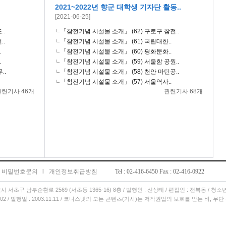
2021~2022년 향군 대학생 기자단 활동..
[2021-06-25]
..
「참전기념 시설물 소개」 (62) 구로구 참전..
..
「참전기념 시설물 소개」 (61) 국립대한..
.
「참전기념 시설물 소개」 (60) 평화문화..
.
「참전기념 시설물 소개」 (59) 서울함 공원..
..
「참전기념 시설물 소개」 (58) 천안 마틴공..
「참전기념 시설물 소개」 (57) 서울역사..
관련기사 46개
관련기사 68개
비밀번호문의
l
개인정보취급방침
Tel : 02-416-6450 Fax : 02-416-0922
서울시 서초구 남부순환로 2569 (서초동 1365-16) 8층 / 발행인 : 신상태 / 편집인 : 전복동 / 청
11.02 / 발행일 : 2003.11.11 / 코나스넷의 모든 콘텐츠(기사)는 저작권법의 보호를 받는 바, 무