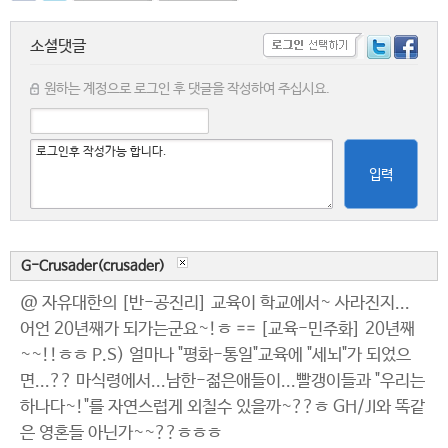
소셜댓글
원하는 계정으로 로그인 후 댓글을 작성하여 주십시요.
입력
G-Crusader(crusader)
@ 자유대한의 [반-공진리] 교육이 학교에서~ 사라진지...
어언 20년째가 되가는군요~!ㅎ == [교육-민주화] 20년째
~~!!ㅎㅎ P.S) 얼마나 "평화-통일"교육에 "세뇌"가 되었으
면...?? 마식령에서...남한-젊은애들이...빨갱이들과 "우리는
하나다~!"를 자연스럽게 외칠수 있을까~??ㅎ GH/JI와 똑같
은 영혼들 아닌가~~??ㅎㅎㅎ