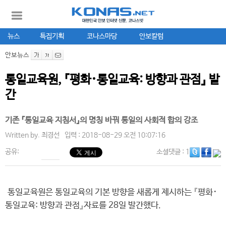
뉴스
특집기획
코나스마당
안보칼럼
안보뉴스
통일교육원, 『평화･통일교육: 방향과 관점』 발
간
기존 『통일교육 지침서』의 명칭 바꿔 통일의 사회적 합의 강조
Written by.
최경선
입력 : 2018-08-29 오전 10:07:16
공유:
소셜댓글
: 1
통일교육원은 통일교육의 기본 방향을 새롭게 제시하는 『평화･
통일교육: 방향과 관점』자료를 28일 발간했다.