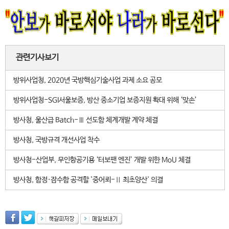
관련기사보기
방위사업청, 2020년 국방핵심기술사업 과제 소요 공모
방위사업청-SGI서울보증, 방산 중소기업 보증지원 확대 위해 ‘맞손’
방사청, 울산급 Batch-Ⅲ 선도함 체계개발 계약 체결
방사청, 국방규격 개선사업 착수
방사청-산업부, 무인항공기용 ‘터보팬 엔진’ 개발 위한 MoU 체결
방사청, 함정·잠수함 공격할 '중어뢰-Ⅱ 최초양산' 의결