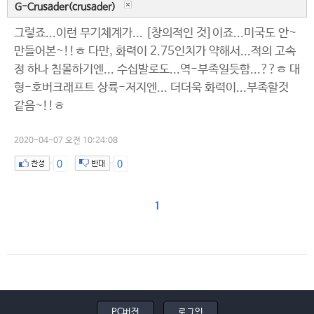
G-Crusader(crusader)
그렇죠...이런 무기체계가... [창의적인 것]이죠...미국도 안~
만들어본~!!ㅎ 다만, 화력이 2.75인치가 약해서...적의 고속
정 하나 침몰하기엔... 수십발로도...역-부족일듯함...??ㅎ 대
형-호버크래프트 상륙-저지엔... 더더욱 화력이...부족할것
같음~!!ㅎ
2020-04-07 오전 10:24:08
0
0
1
PC버전
로그인