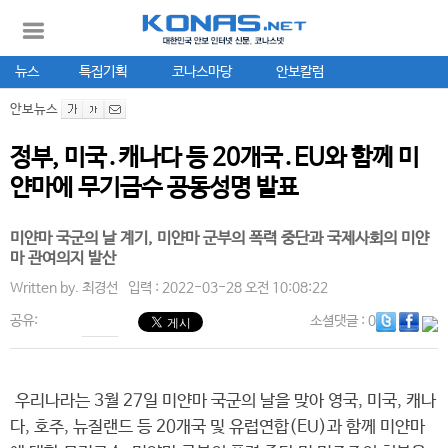
뉴스
특집기획
코나스마당
안보칼럼
안보뉴스
정부, 미국․캐나다 등 20개국․EU와 함께 미
얀마에 무기금수 공동성명 발표
미얀마 국군의 날 계기, 미얀마 군부의 폭력 중단과 국제사회의 미얀
마 관여의지 발산
Written by.
최경선
입력 : 2022-03-28 오전 10:08:22
공유:
소셜댓글
: 0
우리나라는 3월 27일 미얀마 국군의 날을 맞아 영국, 미국, 캐나
다, 호주, 뉴질랜드 등 20개국 및 유럽연합(EU)과 함께 미얀마