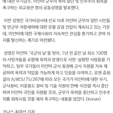
에 대한 무기금수, 미얀마 군부의 폭력 중단 및 민주주의 회복을
촉구하는 외교장관 명의 공동성명을 발표했다.
이번 성명은 국가비상사태 선포 이후 미얀마 군부의 일반 시민들
및 반군부 저항세력에 대한 유혈 강경 진압이 계속되고 있는 가운
데, 미얀마에 대한 국제사회의 지속적인 관심을 환기하고 관여 의
지를 발신하는 계기로 마련됐다.
성명은 미얀마 ‘국군의 날’을 맞아, 1년 전 같은 날 최소 100명
의 사망자들을 포함해 폭력과 분쟁으로 사망·실향한 사람들을 기
억하고, 일부 국가들이 미얀마 군사 정권에 군사 지원을 지속 제
공하여 폭력과 억압을 가능하게 하고 있음을 지적하고, 유엔 총회
결의 A/RES/75/287에 따라 모든 국가가 미얀마에 대한 무기,
군사장비, 이중용도 장비 및 기술 지원의 판매·이전을 즉시 중단
하여 미얀마 국민을 지원할 것과, 군부가 폭력을 중단하고 민주주
의를 회복시킬 것을 재차 촉구하는 내용을 담았다.(konas)
코나스 최경선 기자