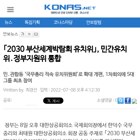
뉴스
특집기획
코나스마당
안보칼럼
안보뉴스
｢2030 부산세계박람회 유치위｣, 민간유치
위․정부지원위 통합
민․관합동 ‘국무총리 직속 유치위원회’로 확대 개편, 1차회의에 5대
그룹 최초 참여
Written by.
최경선
입력 : 2022-07-08 오후 4:12:30
공유:
소셜댓글
: 0
정부는 8일 오후 대한상공회의소 국제회의장에서 한덕수 국무
총리와 최태원 대한상공회의소 회장 공동 주재로 ｢2030 부산세