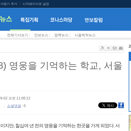
겨찾기 추가
시작페이지로 설정
전체기사보기
l
안보뉴스
l
깜짝뉴스
l
시끌벅적뉴스
2
8) 영웅을 기억하는 학교, 서울
09-02 오전 11:06:12
소셜댓글
: 0
지만, 칠십여 년 전의 영웅을 기억하는 한곳을 가게 되었다. 서