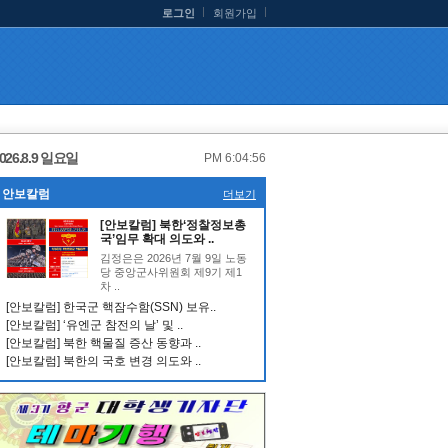
로그인
회원가입
026.8.9 일요일
PM 6:04:57
안보칼럼
더보기
[안보칼럼] 북한‘정찰정보총
국’임무 확대 의도와 ..
김정은은 2026년 7월 9일 노동
당 중앙군사위원회 제9기 제1
차 ..
[안보칼럼] 한국군 핵잠수함(SSN) 보유..
[안보칼럼] ‘유엔군 참전의 날’ 및 ..
[안보칼럼] 북한 핵물질 증산 동향과 ..
[안보칼럼] 북한의 국호 변경 의도와 ..