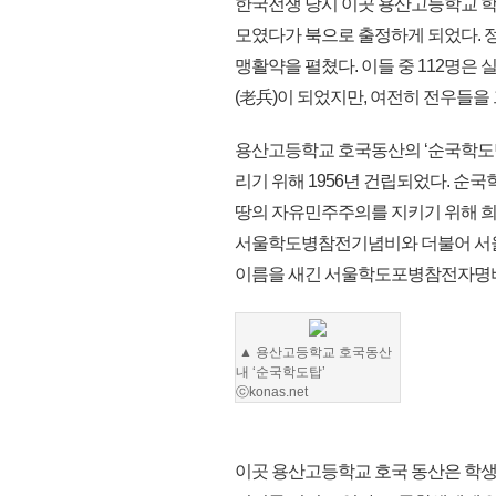
한국전쟁 당시 이곳 용산고등학교 학
모였다가 북으로 출정하게 되었다. 
맹활약을 펼쳤다. 이들 중 112명
(老兵)이 되었지만, 여전히 전우들을
용산고등학교 호국동산의 ‘순국학도탑
리기 위해 1956년 건립되었다. 
땅의 자유민주주의를 지키기 위해 
서울학도병참전기념비와 더불어 서울학
이름을 새긴 서울학도포병참전자명비
▲ 용산고등학교 호국동산
내 ‘순국학도탑’
ⓒkonas.net
이곳 용산고등학교 호국 동산은 학