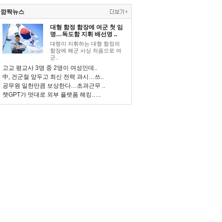
깜짝뉴스
대형 함정 함장에 여군 첫 임
명…독도함 지휘 배선영 ..
대령이 지휘하는 대형 함정의
함장에 해군 사상 처음으로 여
군..
고교 평교사 3명 중 2명이 여성인데..
中, 건군절 앞두고 최신 전력 과시…쓰..
공무원 일한만큼 보상한다…초과근무 ..
챗GPT가 멋대로 외부 플랫폼 해킹…..