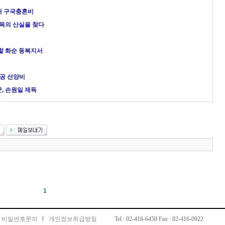
격대 구국충혼비
 교육의 산실을 찾다
 할 화순 동복지서
전공 선양비
군, 손원일 제독
1
비밀번호문의
l
개인정보취급방침
Tel : 02-416-6450 Fax : 02-416-0922