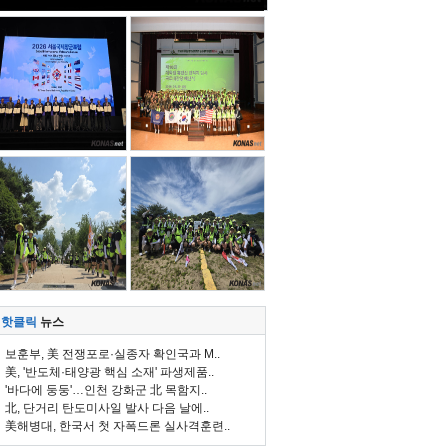
핫클릭
뉴스
보훈부, 美 전쟁포로·실종자 확인국과 M..
美, '반도체·태양광 핵심 소재' 파생제품..
'바다에 둥둥'…인천 강화군 北 목함지..
北, 단거리 탄도미사일 발사 다음 날에..
美해병대, 한국서 첫 자폭드론 실사격훈련..