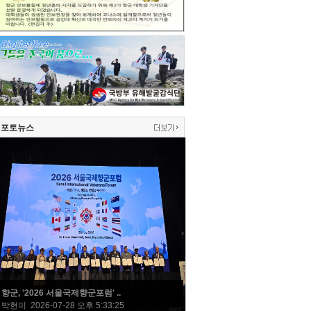
포토뉴스
향군, '2026 서울국제향군포럼' ..
박현미 2026-07-28 오후 5:33:25