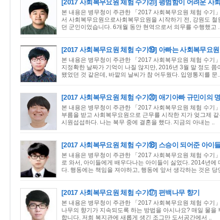
[2017 사회복무요원 체험 수기㉑] 평범함이 어려운 
본 내용은 병무청이 주관한 「2017 사회복무요원 체험 수기」
서 사회복무요원으로사회복무요원을 시작하기 전, 강원도 철
던 군인이었습니다. 6개월 동안 현역으로서 의무를 수행했고 .
[2017 사회복무요원 체험 수기⑲] 아빠는 사회복무요원
본 내용은 병무청이 주관한 「2017 사회복무요원 체험 수기」
지정확한 날짜가 기억이 나질 않지만, 2016년 3월 말 정도 쯤
됐었던 것 같은데, 바깥의 날씨가 참 어두웠다. 입영통지를 문.
[2017 사회복무요원 체험 수기⑳] 애기아빠 규민이의
본 내용은 병무청이 주관한 「2017 사회복무요원 체험 수기」
부름을 받고 사회복무요원으로 근무를 시작한 지가 엊그제 같은
시원섭섭하다. 나는 복무 중에 결혼을 했다. 지금의 아내는 ..
[2017 사회복무요원 체험 수기⑱] 스승이 되어준 아이
본 내용은 병무청이 주관한 「2017 사회복무요원 체험 수기」
로 와서, 아이들에게 배우다나는 아이들이 싫었다. 2014년
다. 행동에는 책임을 져야하고, 행동에 앞서 생각하는 것은 당연
[2017 사회복무요원 체험 수기⑰] 편백나무 향기
본 내용은 병무청이 주관한 「2017 사회복무요원 체험 수기」
나무의 향기가 지속되도록 하는 방법을 아시나요? 매일 물을
합니다. 저희 복지관에 새롭게 생긴 조그만 도서공간에서 ..