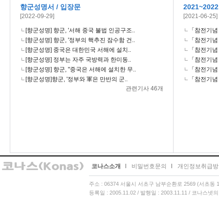
향군성명서 / 입장문
2021~20
[2022-09-29]
[2021-06-25]
[향군성명] 향군, '서해 중국 불법 인공구조..
「참전기념 시
[향군성명] 향군, '정부의 핵추진 잠수함 건..
「참전기념 시
[향군성명] 중국은 대한민국 서해에 설치..
「참전기념 시
[향군성명] 정부는 자주 국방력과 한미동..
「참전기념 시
[향군성명] 향군, "중국은 서해에 설치한 무..
「참전기념 시
[향군성명]향군, '정부와 軍은 만반의 군..
「참전기념 시
관련기사 46개
코나스소개
l
비밀번호문의
l
개인정보취급방
주소 : 06374 서울시 서초구 남부순환로 2569 (서초동 13
등록일 : 2005.11.02 / 발행일 : 2003.11.11 