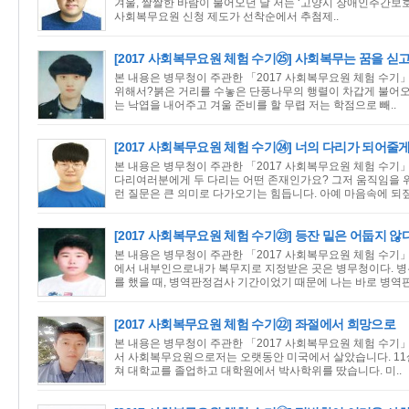
겨울, 쌀쌀한 바람이 불어오던 날 저는 ‘고양시 장애인주간보호
사회복무요원 신청 제도가 선착순에서 추첨제..
[2017 사회복무요원 체험 수기㉕] 사회복무는 꿈을 싣
본 내용은 병무청이 주관한 「2017 사회복무요원 체험 수기」
위해서?붉은 거리를 수놓은 단풍나무의 행렬이 차갑게 불어오는
는 낙엽을 내어주고 겨울 준비를 할 무렵 저는 학점으로 빼..
[2017 사회복무요원 체험 수기㉔] 너의 다리가 되어줄
본 내용은 병무청이 주관한 「2017 사회복무요원 체험 수기」
다리여러분에게 두 다리는 어떤 존재인가요? 그저 움직임을 
런 질문은 큰 의미로 다가오기는 힘듭니다. 아예 마음속에 되짚
[2017 사회복무요원 체험 수기㉓] 등잔 밑은 어둡지 않
본 내용은 병무청이 주관한 「2017 사회복무요원 체험 수기」
에서 내부인으로내가 복무지로 지정받은 곳은 병무청이다. 
를 했을 때, 병역판정검사 기간이었기 때문에 나는 바로 병역판
[2017 사회복무요원 체험 수기㉒] 좌절에서 희망으로
본 내용은 병무청이 주관한 「2017 사회복무요원 체험 수기」
서 사회복무요원으로저는 오랫동안 미국에서 살았습니다. 11살 
쳐 대학교를 졸업하고 대학원에서 박사학위를 땄습니다. 미..