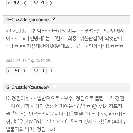
0
0
G-Crusader(crusader)
@ 2000년 [반역-위헌-615]이후~~ 무려~? 15년만에서
야~~!!ㅎ [연방제]는..."헌재-최종-위헌판결"이 되엇단다
~!!ㅎ == 자유대한의 80년대초...중1-국민상식~!!ㅎㅎㅎ
2021-06-16 오후 12:10:25
0
0
G-Crusader(crusader)
DJ정권이후~~ 일반적으로~ 보수-정권으로 불린... 2-정권
들의 이념과 사상과 영혼의 차이는~???ㅎ @ MB-장로정
권: "615는 반역-적화문서다~!!" 할렐루야~!! vs. @ GH-
정권: "우린 MB와는 달라요~ 615도 하갓시요~!!"ㅎ(피아구
별불가의 백치-정권~ㅎ)