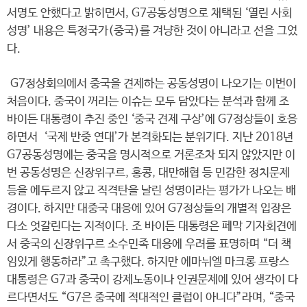
서명도 안했다고 밝히면서, G7공동성명으로 채택된 ‘열린 사회
성명’ 내용은 특정국가(중국)를 겨냥한 것이 아니라고 선을 그었
다.
G7정상회의에서 중국을 견제하는 공동성명이 나오기는 이번이
처음이다. 중국이 꺼리는 이슈는 모두 담았다는 분석과 함께 조
바이든 대통령이 추진 중인 ‘중국 견제 구상’에 G7정상들이 호응
하면서 ‘국제 반중 연대’가 본격화되는 분위기다. 지난 2018년
G7공동성명에는 중국을 명시적으로 거론조차 되지 않았지만 이
번 공동성명은 신장위구르, 홍콩, 대만해협 등 민감한 정치문제
등을 에두르지 않고 직격탄을 날린 성명이라는 평가가 나오는 배
경이다. 하지만 대중국 대응에 있어 G7정상들의 개별적 입장은
다소 엇갈린다는 지적이다. 조 바이든 대통령은 페막 기자회견에
서 중국의 신장위구르 소수민족 대응에 우려를 표명하며 “더 책
임있게 행동하라”고 촉구했다. 하지만 에마뉘엘 마크롱 프랑스
대통령은 G7과 중국이 강제노동이나 인권문제에 있어 생각이 다
르다면서도 “G7은 중국에 적대적인 클럽이 아니다”라며, “중국