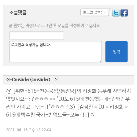
소셜댓글
원하는 계정으로 로그인 후 댓글을 작성하여 주십시요.
입력
G-Crusader(crusader)
@ [위헌-615-찬동공범/통진당]의 리정희 동무래 자백하지
않앗시요~??ㅎㅎㅎ == "DJ도 615에 찬동햇는데~? 왜? 우
리만 가지고 구랭~!!"ㅎㅎㅎ P.S) [김정일 = DJ = 리정희 =
615에 박수친 국가-반역도들~모두~!!]ㅎ
2021-06-16 오후 12:12:04