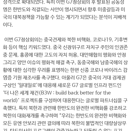
성격으로 확대되었다. 특히 이번 G7정상회의 후 발표된 공동성
명은 한반도와 직결되는 사안이 명시되면서 향후 미중갈등과 미
국의 대북정책을 가늠할 수 있는 계기가 되었다는 분석이 지배적
이다.
이번 G7정상회의는 중국견제와 북한 비핵화, 코로나19, 기후변
화 등이 핵심 키워드였다. 중국 신장위구르 자치구 주민의 인권존
중 문제, 홍콩에 대한 고도의 자치 허용, 대만해협의 평화와 안정
그리고 양안 이슈의 평화적 해결 촉구, 동중국해와 남중국해의 상
황에 대한 심각한 우려를 표명하는 한편 신종 코로나 바이러스 감
염증 기원 재조사를 촉구했다. 아울러 G7은 중국의 거대 경제권
구상인 ‘일대일로’에 대응해 새로운 G7 글로벌 인프라 펀드인
‘더 나은 세계 재건(B3W : build back better for the
world)’ 프로젝트를 구성하여 대응한다는 글로벌 파트너십을 구
축했다. 특히 북한과 관련해 한반도의 완전한 비핵화를 강조하고
북한의 대화재개를 촉구하며 “우리는 한반도의 완전한 비핵화와
모든 유엔 안보리 관련 결의에 따라 북한의 불법적인 대량살상무