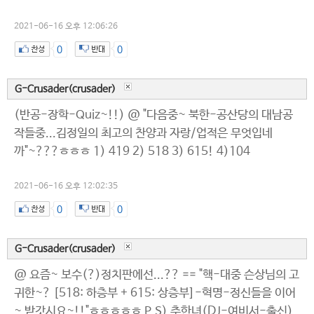
2021-06-16 오후 12:06:26
0
0
G-Crusader(crusader)
(반공-장학-Quiz~!!) @ "다음중~ 북한-공산당의 대남공
작들중...김정일의 최고의 찬양과 자랑/업적은 무엇입네
까"~???ㅎㅎㅎ 1) 419 2) 518 3) 615! 4)104
2021-06-16 오후 12:02:35
0
0
G-Crusader(crusader)
@ 요즘~ 보수(?)정치판에선...?? == "핵-대중 슨상님의 고
귀한~? [518: 하층부 + 615: 상층부]-혁명-정신들을 이어
~ 받갓시요~!!"ㅎㅎㅎㅎㅎ P.S) 추한녀(DJ-여비서-출신)