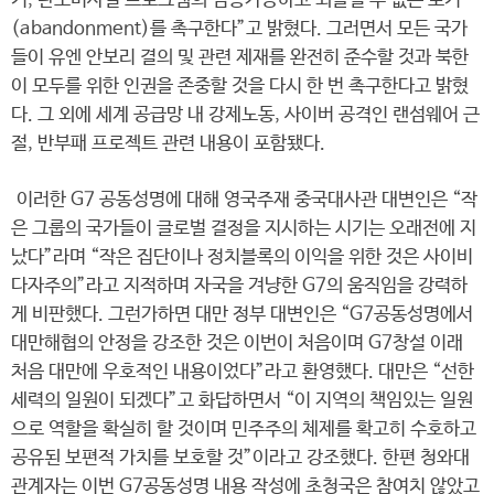
기, 탄도미사일 프로그램의 검증가능하고 되돌릴 수 없는 포기
(abandonment)를 촉구한다”고 밝혔다. 그러면서 모든 국가
들이 유엔 안보리 결의 및 관련 제재를 완전히 준수할 것과 북한
이 모두를 위한 인권을 존중할 것을 다시 한 번 촉구한다고 밝혔
다. 그 외에 세계 공급망 내 강제노동, 사이버 공격인 랜섬웨어 근
절, 반부패 프로젝트 관련 내용이 포함됐다.
이러한 G7 공동성명에 대해 영국주재 중국대사관 대변인은 “작
은 그룹의 국가들이 글로벌 결정을 지시하는 시기는 오래전에 지
났다”라며 “작은 집단이나 정치블록의 이익을 위한 것은 사이비
다자주의”라고 지적하며 자국을 겨냥한 G7의 움직임을 강력하
게 비판했다. 그런가하면 대만 정부 대변인은 “G7공동성명에서
대만해협의 안정을 강조한 것은 이번이 처음이며 G7창설 이래
처음 대만에 우호적인 내용이었다”라고 환영했다. 대만은 “선한
세력의 일원이 되겠다”고 화답하면서 “이 지역의 책임있는 일원
으로 역할을 확실히 할 것이며 민주주의 체제를 확고히 수호하고
공유된 보편적 가치를 보호할 것”이라고 강조했다. 한편 청와대
관계자는 이번 G7공동성명 내용 작성에 초청국은 참여치 않았고