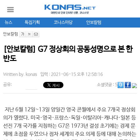
뉴스
특집기획
코나스마당
안보칼럼
안보칼럼
[안보칼럼] G7 정상회의 공동성명으로 본 한
반도
Written by.
konas
입력 : 2021-06-15 오후 12:58:16
공유:
소셜댓글
: 5
지난 6월 12일~13일 양일간 영국 콘월에서 주요 7개국 정상회
의가 열렸다. 미국·영국·프랑스·독일·이탈리아·캐나다·일본 등
선진 7개 국가를 지칭하는 G7은 1973년 결성 초기에는 경제 문
제에 초점을 두었으나 점차 세계의 주요 의제 등에 대해 논의하는