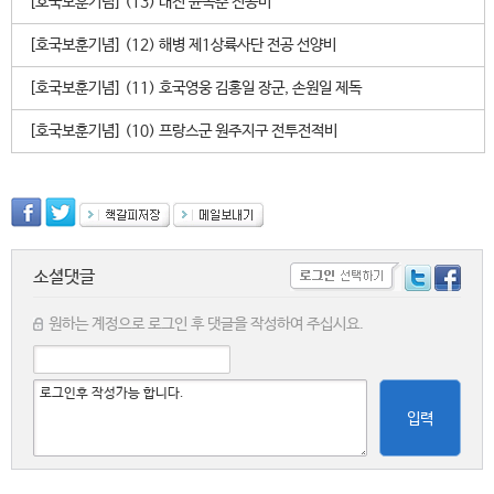
[호국보훈기념] (13) 대전 윤옥춘 전공비
[호국보훈기념] (12) 해병 제1상륙사단 전공 선양비
[호국보훈기념] (11) 호국영웅 김홍일 장군, 손원일 제독
[호국보훈기념] (10) 프랑스군 원주지구 전투전적비
소셜댓글
원하는 계정으로 로그인 후 댓글을 작성하여 주십시요.
입력