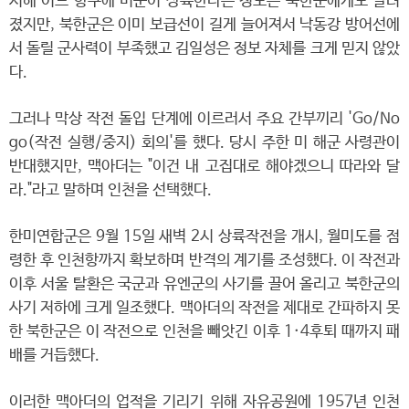
서해 어느 항구에 미군이 상륙한다는 정보는 북한군에게도 알려
졌지만, 북한군은 이미 보급선이 길게 늘어져서 낙동강 방어선에
서 돌릴 군사력이 부족했고 김일성은 정보 자체를 크게 믿지 않았
다.
그러나 막상 작전 돌입 단계에 이르러서 주요 간부끼리 'Go/No
go(작전 실행/중지) 회의'를 했다. 당시 주한 미 해군 사령관이
반대했지만, 맥아더는 "이건 내 고집대로 해야겠으니 따라와 달
라."라고 말하며 인천을 선택했다.
한미연합군은 9월 15일 새벽 2시 상륙작전을 개시, 월미도를 점
령한 후 인천항까지 확보하며 반격의 계기를 조성했다. 이 작전과
이후 서울 탈환은 국군과 유엔군의 사기를 끌어 올리고 북한군의
사기 저하에 크게 일조했다. 맥아더의 작전을 제대로 간파하지 못
한 북한군은 이 작전으로 인천을 빼앗긴 이후 1·4후퇴 때까지 패
배를 거듭했다.
이러한 맥아더의 업적을 기리기 위해 자유공원에 1957년 인천