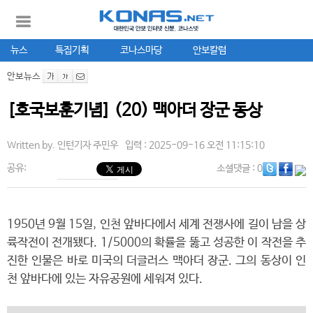
뉴스
특집기획
코나스마당
안보칼럼
안보뉴스
[호국보훈기념] (20) 맥아더 장군 동상
Written by.
인턴기자 주민우
입력 : 2025-09-16 오전 11:15:10
공유:
소셜댓글
: 0
1950년 9월 15일, 인천 앞바다에서 세계 전쟁사에 길이 남을 상
륙작전이 전개됐다. 1/5000의 확률을 뚫고 성공한 이 작전을 추
진한 인물은 바로 미국의 더글러스 맥아더 장군. 그의 동상이 인
천 앞바다에 있는 자유공원에 세워져 있다.