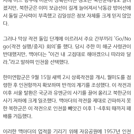
서해 어느 항구에 미군이 상륙한다는 정보는 북한군에게도 알려
졌지만, 북한군은 이미 보급선이 길게 늘어져서 낙동강 방어선에
서 돌릴 군사력이 부족했고 김일성은 정보 자체를 크게 믿지 않았
다.
그러나 막상 작전 돌입 단계에 이르러서 주요 간부끼리 'Go/No
go(작전 실행/중지) 회의'를 했다. 당시 주한 미 해군 사령관이
반대했지만, 맥아더는 "이건 내 고집대로 해야겠으니 따라와 달
라."라고 말하며 인천을 선택했다.
한미연합군은 9월 15일 새벽 2시 상륙작전을 개시, 월미도를 점
령한 후 인천항까지 확보하며 반격의 계기를 조성했다. 이 작전과
이후 서울 탈환은 국군과 유엔군의 사기를 끌어 올리고 북한군의
사기 저하에 크게 일조했다. 맥아더의 작전을 제대로 간파하지 못
한 북한군은 이 작전으로 인천을 빼앗긴 이후 1·4후퇴 때까지 패
배를 거듭했다.
이러한 맥아더의 업적을 기리기 위해 자유공원에 1957년 인천