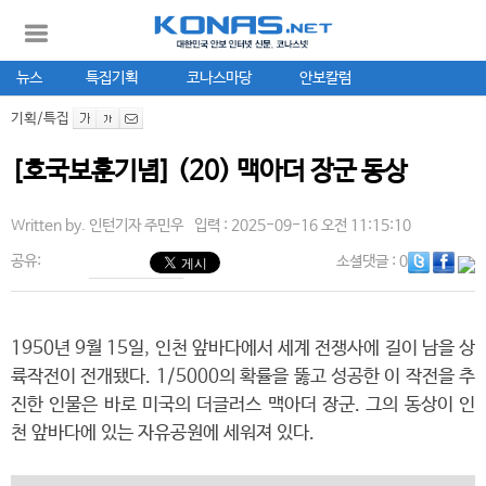
뉴스
특집기획
코나스마당
안보칼럼
기획/특집
[호국보훈기념] (20) 맥아더 장군 동상
Written by.
인턴기자 주민우
입력 : 2025-09-16 오전 11:15:10
공유:
소셜댓글
: 0
1950년 9월 15일, 인천 앞바다에서 세계 전쟁사에 길이 남을 상
륙작전이 전개됐다. 1/5000의 확률을 뚫고 성공한 이 작전을 추
진한 인물은 바로 미국의 더글러스 맥아더 장군. 그의 동상이 인
천 앞바다에 있는 자유공원에 세워져 있다.