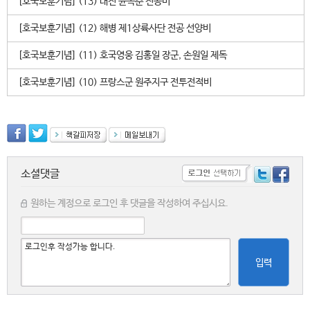
[호국보훈기념] (13) 대전 윤옥춘 전공비
[호국보훈기념] (12) 해병 제1상륙사단 전공 선양비
[호국보훈기념] (11) 호국영웅 김홍일 장군, 손원일 제독
[호국보훈기념] (10) 프랑스군 원주지구 전투전적비
소셜댓글
원하는 계정으로 로그인 후 댓글을 작성하여 주십시요.
입력