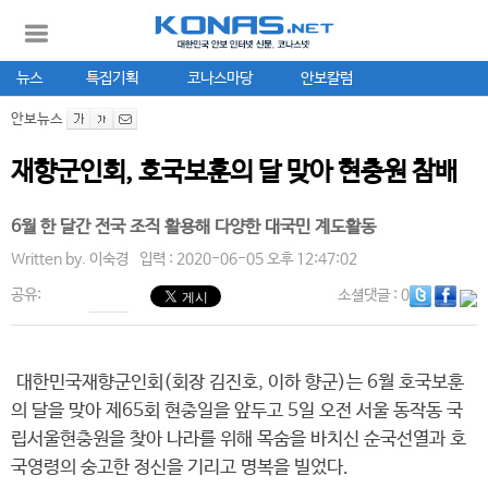
뉴스
특집기획
코나스마당
안보칼럼
안보뉴스
재향군인회, 호국보훈의 달 맞아 현충원 참배
6월 한 달간 전국 조직 활용해 다양한 대국민 계도활동
Written by.
이숙경
입력 : 2020-06-05 오후 12:47:02
공유:
소셜댓글
: 0
대한민국재향군인회(회장 김진호, 이하 향군)는 6월 호국보훈
의 달을 맞아 제65회 현충일을 앞두고 5일 오전 서울 동작동 국
립서울현충원을 찾아 나라를 위해 목숨을 바치신 순국선열과 호
국영령의 숭고한 정신을 기리고 명복을 빌었다.