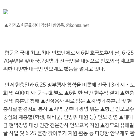
▲ 김진호 향군회장이 작성한 방명록. ⓒkonas.net
향군은 국내 최고.최대 안보단체로서 6월 호국보훈의 달, 6·25
70주년을 맞아 국군장병과 전 국민을 대상으로 안보의식 제고를
위한 다양한 대국민 안보계도 활동을 펼치고 있다.
먼저 현충일과 6.25 정부행사 참석을 비롯해 전국 13개 시‧도
회 및 400여 시·군·구회별로 ▲6월 한 달간 현수막 설치 ▲현충
원 및 충혼탑 참배 ▲전상용사 위로 방문 ▲지역내 충혼탑 및 현
충시설 환경정화 봉사 ▲지역 군부대 장병 위문 ▲향군 안보교수
중심의 계층별(학생, 예비군, 민방위 대원 등) 안보 강연 ▲대대
급 현역장병 대상 민간 전문강사 안보교육 지원 ▲정부의 유해발
굴 사업 및 6.25 훈장 찾아주기 지원 활동 등 다양한 안보계도 활