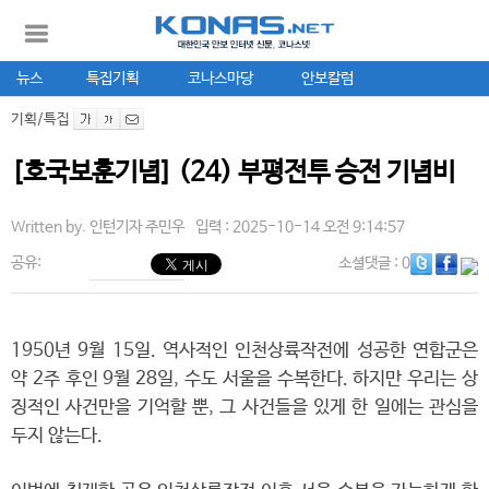
뉴스
특집기획
코나스마당
안보칼럼
기획/특집
[호국보훈기념] (24) 부평전투 승전 기념비
Written by.
인턴기자 주민우
입력 : 2025-10-14 오전 9:14:57
공유:
소셜댓글
: 0
1950년 9월 15일. 역사적인 인천상륙작전에 성공한 연합군은
약 2주 후인 9월 28일, 수도 서울을 수복한다. 하지만 우리는 상
징적인 사건만을 기억할 뿐, 그 사건들을 있게 한 일에는 관심을
두지 않는다.