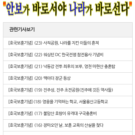
관련기사보기
[호국보훈기념] (23) 사직공원, 나라를 지킨 이들의 흔적
[호국보훈기념] (22) 워싱턴 DC 한국전쟁 참전용사 기념비
[호국보훈기념] (21) 낙동강 전투 최후의 보루, 영천 마현산 충혼탑
[호국보훈기념] (20) 맥아더 장군 동상
[호국보훈기념] (19) 진주성, 진주 초전공원(진주에 깃든 역사들)
[호국보훈기념](18) 영웅을 기억하는 학교, 서울용산고등학교
[호국보훈기념] (17) 불암산 호랑이 유격대 구국충혼비
[호국보훈기념] (16) 장마오던 날, 보훈 교육의 산실을 찾다