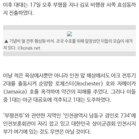
이후 대대는 17일 오후 부평을 지나 김포 비행장 서쪽 효성동까
지 진출하였다.
▲
기념비 옆 전투 형상화 비석. 조국 수호를 위해 앞장섰던 이들의 모습이 새겨
져 있다.
ⓒkonas.net
이날 적은 육상에서뿐만 아니라 인천 앞 해상에서도 야크 전투기
2대를 출동시켜 순양함 로체스터(Rochester) 호와 자메이카
(Jamaica) 호를 폭격하여 약간의 피해를 주었다. 그러나 이들
중 1대는 아군 대공포에 격추되고 1대는 도주하였다.
‘부평전투’와 관련한 지역인 ‘인천광역시 남동구 경인로 734’에
인천보훈회관이 자리 잡고 있고 대한민국 상이군경회 인천시지
부가 여기에 있는 것도 우연은 아닐 것이다.